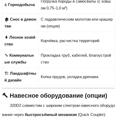
Погрузка породы в самосвалы (с ковш
&
Горнодобыча
ом 0,75–1,0 м³)
🏚️
Снос и демон
С гидравлическим молотом или крашер
таж
ом (опция)
🌲
Лесное хозяй
Корчёвка, расчистка территорий
ство
🔧
Коммунальн
Прокладка труб, кабелей, благоустрой
ые службы
ство
🏗️
Ландшафтны
Копка прудов, укладка дренажа
й дизайн
🔨 Навесное оборудование (опции)
320D2 совместим с широким спектром навесного оборудо
вания через
быстросъёмный механизм
(Quick Coupler):