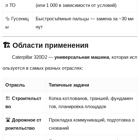
л ТО
(или 1 000 в зависимости от условий)
🔩 Гусениц
Быстросъёмные пальцы — замена за ~30 ми
ы
нут
🏗️ Области применения
Caterpillar 320D2 —
универсальная машина
, которая исп
ользуется в самых разных отраслях:
Отрасль
Типичные задачи
🏗️
Строительст
Копка котлованов, траншей, фундамен
во
тов, планировка площадок
🛣️
Дорожное ст
Прокладка коммуникаций, подготовка о
роительство
снований