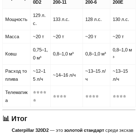
0D2
200-11
200-6
200E
129 л.
Мощность
133 л.с.
128 л.с.
130 л.с.
с.
Масса
~20 т
~20 т
~20 т
~20 т
0,75–1,
0,8–1,0 м
Ковш
0,8–1,0 м³
0,8–1,0 м³
0 м³
³
Расход то
~12–1
~13–15 л/
~13–15
~14–16 л/ч
плива
5 л/ч
ч
л/ч
Телематик
⭐⭐⭐⭐
⭐⭐⭐⭐
⭐⭐⭐⭐
⭐⭐⭐⭐
а
⭐
📊 Итог
Caterpillar 320D2
— это
золотой стандарт
среди экскав