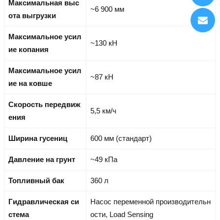
Максимальная выс
~6 900 мм
ота выгрузки
Максимальное усил
~130 кН
ие копания
Максимальное усил
~87 кН
ие на ковше
Скорость передвиж
5,5 км/ч
ения
Ширина гусениц
600 мм (стандарт)
Давление на грунт
~49 кПа
Топливный бак
360 л
Гидравлическая си
Насос переменной производительн
стема
ости, Load Sensing