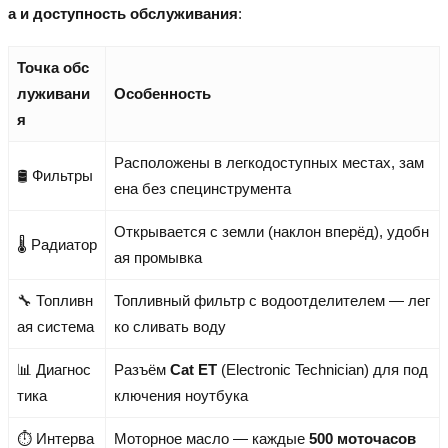
а и доступность обслуживания
:
Точка обс
луживани
Особенность
я
Расположены в легкодоступных местах, зам
🛢️ Фильтры
ена без специнструмента
Открывается с земли (наклон вперёд), удобн
🌡️ Радиатор
ая промывка
🔧 Топливн
Топливный фильтр с водоотделителем — лег
ая система
ко сливать воду
📊 Диагнос
Разъём
Cat ET
(Electronic Technician) для под
тика
ключения ноутбука
⏱️ Интерва
Моторное масло — каждые
500 моточасов