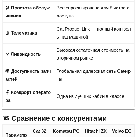
🛠️
Простота обслуж
Всё спроектировано для быстрого
ивания
доступа
Cat Product Link — полный контрол
📡
Телематика
ь над машиной
Высокая остаточная стоимость на
💰
Ликвидность
вторичном рынке
🌍
Доступность запч
Глобальная дилерская сеть Caterpi
астей
llar
🪑
Комфорт операто
Одна из лучших кабин в классе
ра
🆚 Сравнение с конкурентами
Cat 32
Komatsu PC
Hitachi ZX
Volvo EC
Параметр