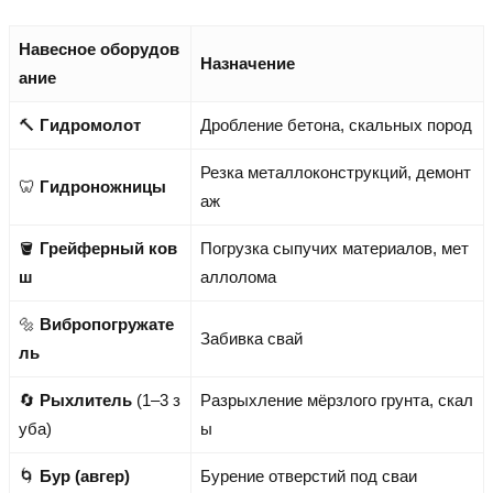
Навесное оборудов
Назначение
ание
🔨
Гидромолот
Дробление бетона, скальных пород
Резка металлоконструкций, демонт
🦷
Гидроножницы
аж
🪣
Грейферный ков
Погрузка сыпучих материалов, мет
ш
аллолома
🔩
Вибропогружате
Забивка свай
ль
🔄
Рыхлитель
(1–3 з
Разрыхление мёрзлого грунта, скал
уба)
ы
🌀
Бур (авгер)
Бурение отверстий под сваи