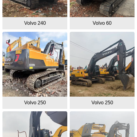
Volvo 240
Volvo 60
Volvo 250
Volvo 250