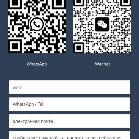
WhatsApp
Wechat