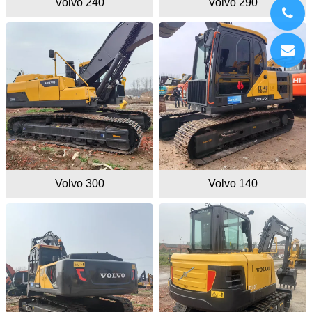
Volvo 240
Volvo 290
Volvo 300
Volvo 140