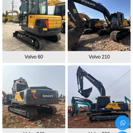
Volvo 60
Volvo 210