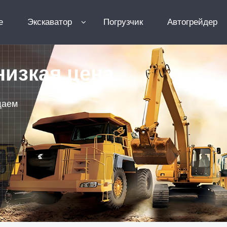
e
Экскаватор
Погрузчик
Автогрейдер
низкая цена
щаем