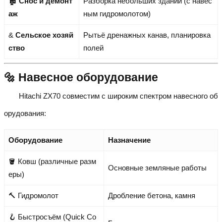
🏚️
Снос и демонт
Разборка небольших зданий (с навес
аж
ным гидромолотом)
&
Сельское хозяй
Рытьё дренажных канав, планировка
ство
полей
🔩 Навесное оборудование
Hitachi ZX70 совместим с широким спектром навесного об
орудования:
Оборудование
Назначение
🪣 Ковш (различные разм
Основные земляные работы
еры)
🔨 Гидромолот
Дробление бетона, камня
🪝 Быстросъём (Quick Co