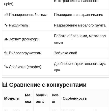
Быстрая смена навесного
upler)
📐 Планировочный отвал
Планировка и выравнивание
🔧 Рыхлитель
Разрыхление мёрзлого грунта
Работа с брёвнами, металлол
🪵 Захват (грейфер)
омом
🔩 Вибропогружатель
Забивка свай
Дробление строительного мус
🪚 Дробилка (crusher)
ора
📊 Сравнение с конкурентами
Ма
Мощн
Ков
Модель
Особенность
сса
ость
ш