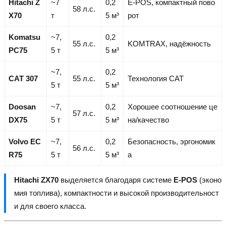
Hitachi Z
~7
0,2
E-POS, компактный пово
58 л.с.
X70
т
5 м³
рот
Komatsu
~7,
0,2
55 л.с.
KOMTRAX, надёжность
PC75
5 т
5 м³
~7,
0,2
CAT 307
55 л.с.
Технология CAT
5 т
5 м³
Doosan
~7,
0,2
Хорошее соотношение це
57 л.с.
DX75
5 т
5 м³
на/качество
Volvo EC
~7,
0,2
Безопасность, эргономик
56 л.с.
R75
5 т
5 м³
а
Hitachi ZX70
выделяется благодаря системе
E-POS
(эконо
мия топлива), компактности и высокой производительност
и для своего класса.