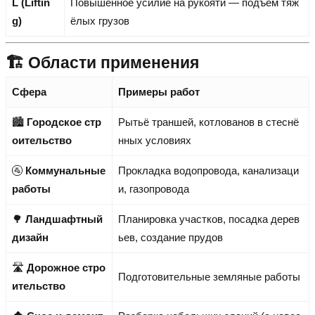
L (Liftin
Повышенное усилие на рукояти — подъём тяж
g)
ёлых грузов
🏗️ Области применения
Сфера
Примеры работ
🏙️
Городское стр
Рытьё траншей, котлованов в стеснё
оительство
нных условиях
🚰
Коммунальные
Прокладка водопровода, канализаци
работы
и, газопровода
🌳
Ландшафтный
Планировка участков, посадка дерев
дизайн
ьев, создание прудов
🛣️
Дорожное стро
Подготовительные земляные работы
ительство