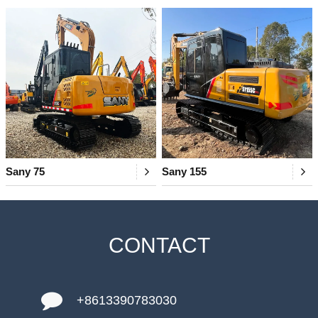
Sany 75
Sany 155
CONTACT
+8613390783030