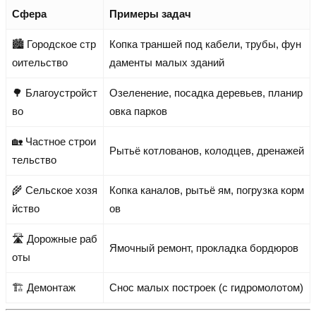
Сфера
Примеры задач
🏙️ Городское стр
Копка траншей под кабели, трубы, фун
оительство
даменты малых зданий
🌳 Благоустройст
Озеленение, посадка деревьев, планир
во
овка парков
🏡 Частное строи
Рытьё котлованов, колодцев, дренажей
тельство
🌾 Сельское хозя
Копка каналов, рытьё ям, погрузка корм
йство
ов
🛣️ Дорожные раб
Ямочный ремонт, прокладка бордюров
оты
🏗️ Демонтаж
Снос малых построек (с гидромолотом)