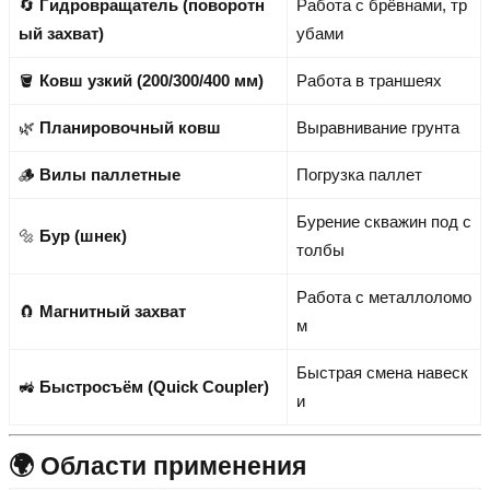
🔄
Гидровращатель (поворотн
Работа с брёвнами, тр
ый захват)
убами
🪣
Ковш узкий (200/300/400 мм)
Работа в траншеях
🌿
Планировочный ковш
Выравнивание грунта
🪵
Вилы паллетные
Погрузка паллет
Бурение скважин под с
🔩
Бур (шнек)
толбы
Работа с металлоломо
🧲
Магнитный захват
м
Быстрая смена навеск
🚜
Быстросъём (Quick Coupler)
и
🌍 Области применения