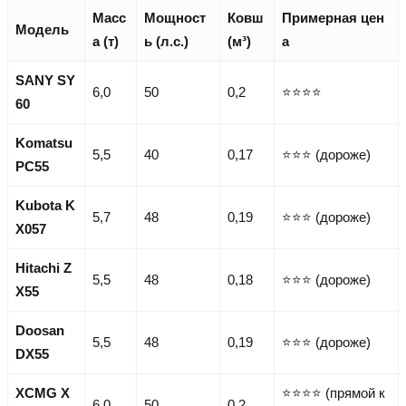
Масс
Мощност
Ковш
Примерная цен
Модель
а (т)
ь (л.с.)
(м³)
а
SANY SY
6,0
50
0,2
⭐⭐⭐⭐
60
Komatsu
5,5
40
0,17
⭐⭐⭐ (дороже)
PC55
Kubota K
5,7
48
0,19
⭐⭐⭐ (дороже)
X057
Hitachi Z
5,5
48
0,18
⭐⭐⭐ (дороже)
X55
Doosan
5,5
48
0,19
⭐⭐⭐ (дороже)
DX55
XCMG X
⭐⭐⭐⭐ (прямой к
6,0
50
0,2