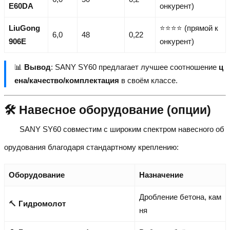
E60DA
онкурент)
LiuGong
⭐⭐⭐⭐ (прямой к
6,0
48
0,22
906E
онкурент)
📊
Вывод
: SANY SY60 предлагает лучшее соотношение
ц
ена/качество/комплектация
в своём классе.
🛠️ Навесное оборудование (опции)
SANY SY60 совместим с широким спектром навесного об
орудования благодаря стандартному креплению:
Оборудование
Назначение
Дробление бетона, кам
🔨
Гидромолот
ня