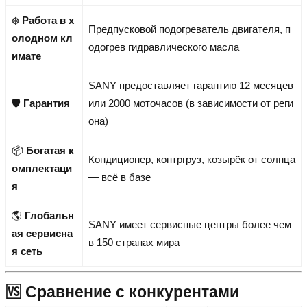
❄️
Работа в х
Предпусковой подогреватель двигателя, п
олодном кл
одогрев гидравлического масла
имате
SANY предоставляет гарантию 12 месяцев
🛡️
Гарантия
или 2000 моточасов (в зависимости от реги
она)
📦
Богатая к
Кондиционер, контргруз, козырёк от солнца
омплектаци
— всё в базе
я
🌎
Глобальн
SANY имеет сервисные центры более чем
ая сервисна
в 150 странах мира
я сеть
🆚 Сравнение с конкурентами