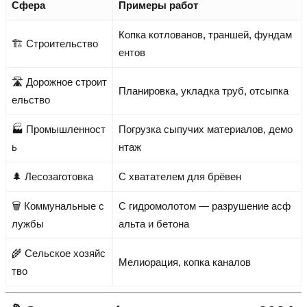
Сфера
Примеры работ
Копка котлованов, траншей, фундам
🏗️ Строительство
ентов
🛣️ Дорожное строит
Планировка, укладка труб, отсыпка
ельство
🏭 Промышленност
Погрузка сыпучих материалов, демо
ь
нтаж
🌲 Лесозаготовка
С хватателем для брёвен
🗑️ Коммунальные с
С гидромолотом — разрушение асф
лужбы
альта и бетона
🌾 Сельское хозяйс
Мелиорация, копка каналов
тво