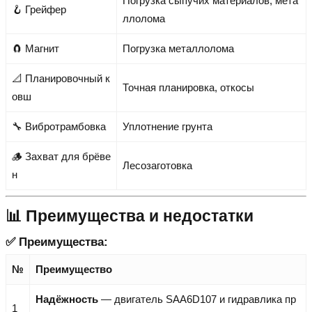
Погрузка сыпучих материалов, мета
🪝 Грейфер
ллолома
🧲 Магнит
Погрузка металлолома
📐 Планировочный к
Точная планировка, откосы
овш
🔧 Вибротрамбовка
Уплотнение грунта
🪵 Захват для брёве
Лесозаготовка
н
📊 Преимущества и недостатки
✅ Преимущества:
№
Преимущество
Надёжность
— двигатель SAA6D107 и гидравлика пр
1