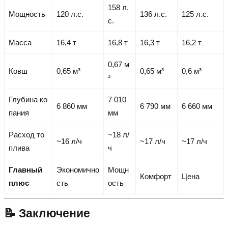
158 л.
Мощность
120 л.с.
136 л.с.
125 л.с.
с.
Масса
16,4 т
16,8 т
16,3 т
16,2 т
0,67 м
Ковш
0,65 м³
0,65 м³
0,6 м³
³
Глубина ко
7 010
6 860 мм
6 790 мм
6 660 мм
пания
мм
Расход то
~18 л/
~16 л/ч
~17 л/ч
~17 л/ч
плива
ч
Главный
Экономично
Мощн
Комфорт
Цена
плюс
сть
ость
📝 Заключение