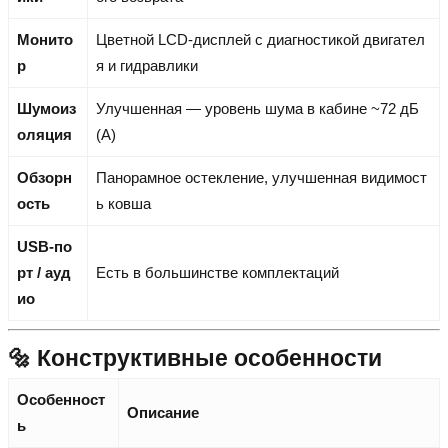
Монито
Цветной LCD-дисплей с диагностикой двигател
р
я и гидравлики
Шумоиз
Улучшенная — уровень шума в кабине ~72 дБ
оляция
(А)
Обзорн
Панорамное остекление, улучшенная видимост
ость
ь ковша
USB-по
рт / ауд
Есть в большинстве комплектаций
ио
🔩 Конструктивные особенности
Особенност
Описание
ь