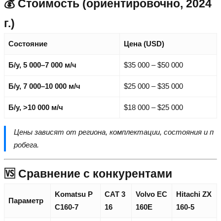
💰 Стоимость (ориентировочно, 2024
г.)
Состояние
Цена (USD)
Б/у, 5 000–7 000 м/ч
$35 000 – $50 000
Б/у, 7 000–10 000 м/ч
$25 000 – $35 000
Б/у, >10 000 м/ч
$18 000 – $25 000
Цены зависят от региона, комплектации, состояния и п
робега.
🆚 Сравнение с конкурентами
Komatsu P
CAT 3
Volvo EC
Hitachi ZX
Параметр
C160-7
16
160E
160-5