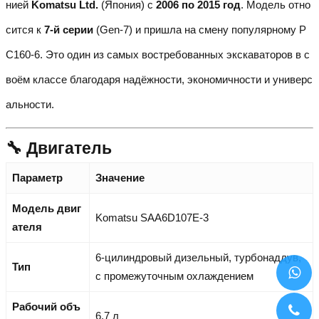
нией
Komatsu Ltd.
(Япония) с
2006 по 2015 год
. Модель отно
сится к
7-й серии
(Gen-7) и пришла на смену популярному P
C160-6. Это один из самых востребованных экскаваторов в с
воём классе благодаря надёжности, экономичности и универс
альности.
🔧 Двигатель
Параметр
Значение
Модель двиг
Komatsu SAA6D107E-3
ателя
6-цилиндровый дизельный, турбонаддув,
Тип
с промежуточным охлаждением
Рабочий объ
6,7 л