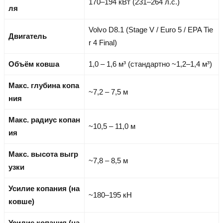
170–194 кВт (231–264 л.с.)
ля
Volvo D8.1 (Stage V / Euro 5 / EPA Tie
Двигатель
r 4 Final)
Объём ковша
1,0 – 1,6 м³ (стандартно ~1,2–1,4 м³)
Макс. глубина копа
~7,2 – 7,5 м
ния
Макс. радиус копан
~10,5 – 11,0 м
ия
Макс. высота выгр
~7,8 – 8,5 м
узки
Усилие копания (на
~180–195 кН
ковше)
Усилие копания (на