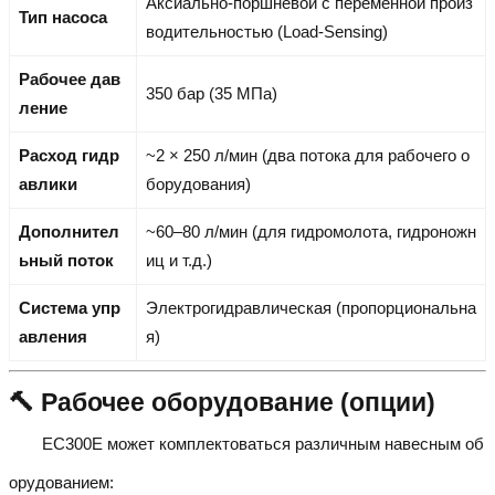
Аксиально-поршневой с переменной произ
Тип насоса
водительностью (Load-Sensing)
Рабочее дав
350 бар (35 МПа)
ление
Расход гидр
~2 × 250 л/мин (два потока для рабочего о
авлики
борудования)
Дополнител
~60–80 л/мин (для гидромолота, гидроножн
ьный поток
иц и т.д.)
Система упр
Электрогидравлическая (пропорциональна
авления
я)
🔨 Рабочее оборудование (опции)
EC300E может комплектоваться различным навесным об
орудованием: