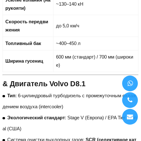
~130–140 кН
рукояти)
Скорость передви
до 5,0 км/ч
жения
Топливный бак
~400–450 л
600 мм (стандарт) / 700 мм (широки
Ширина гусениц
е)
& Двигатель Volvo D8.1
Тип
: 6-цилиндровый турбодизель с промежуточным охлаж
дением воздуха (intercooler)
Экологический стандарт
: Stage V (Европа) / EPA Tier 4 Fin
al (США)
Система очистки выхлопных газов:
SCR (селективное кат