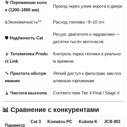
🔄
Переменная коле
Проезд через узкие ворота и двери
я (1200–1800 мм)
&Экономичность**
Расход топлива ~8–10 л/ч
Ресурс двигателя и гидравлики —
🛡️
Надёжность Cat
десятки тысяч моточасов
📡
Телематика Produ
Контроль парка техники в реально
ct Link
м времени
🔧
Простота обслуж
Лёгкий доступ к фильтрам, маслоз
ивания
аливным горловинам
🧹
Чистота выхлопа
Соответствие Tier 4 Final / Stage V
📊 Сравнение с конкурентами
Cat 3
Komatsu PC
Kubota K
JCB 801
Параметр