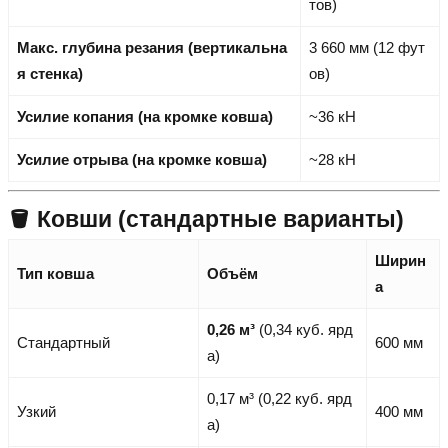
тов)
Макс. глубина резания (вертикальна
3 660 мм (12 фут
я стенка)
ов)
Усилие копания (на кромке ковша)
~36 кН
Усилие отрыва (на кромке ковша)
~28 кН
🪣 Ковши (стандартные варианты)
Ширин
Тип ковша
Объём
а
0,26 м³
(0,34 куб. ярд
Стандартный
600 мм
а)
0,17 м³ (0,22 куб. ярд
Узкий
400 мм
а)