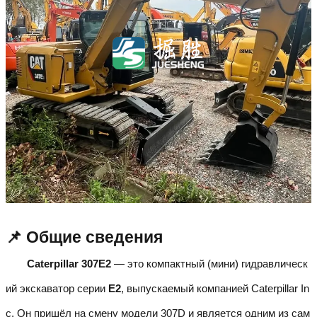
📌 Общие сведения
Caterpillar 307E2
— это компактный (мини) гидравлическ
ий экскаватор серии
E2
, выпускаемый компанией Caterpillar In
c. Он пришёл на смену модели 307D и является одним из сам