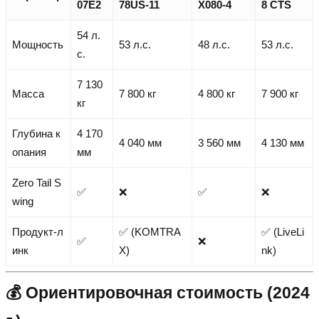
07E2
78US-11
X080-4
8 CTS
54 л.
Мощность
53 л.с.
48 л.с.
53 л.с.
с.
7 130
Масса
7 800 кг
4 800 кг
7 900 кг
кг
Глубина к
4 170
4 040 мм
3 560 мм
4 130 мм
опания
мм
Zero Tail S
✅
❌
✅
❌
wing
Продукт-л
✅ (KOMTRA
✅ (LiveLi
✅
❌
инк
X)
nk)
💰 Ориентировочная стоимость (2024