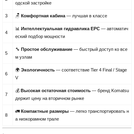
одской застройке
3
🪑
Комфортная кабина
— лучшая в классе
📊
Интеллектуальная гидравлика EPC
— автоматич
4
еский подбор мощности
🔧
Простое обслуживание
— быстрый доступ ко все
5
м узлам
🌍
Экологичность
— соответствие Tier 4 Final / Stage
6
V
💰
Высокая остаточная стоимость
— бренд Komatsu
7
держит цену на вторичном рынке
🚛
Компактные размеры
— легко транспортировать н
8
а низкорамном трале