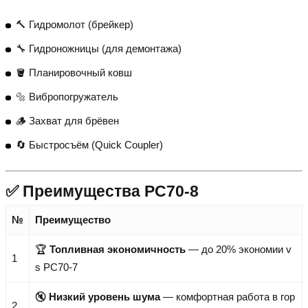
🔨 Гидромолот (брейкер)
🔧 Гидроножницы (для демонтажа)
🪣 Планировочный ковш
🔩 Вибропогружатель
🪵 Захват для брёвен
🔄 Быстросъём (Quick Coupler)
✅ Преимущества PC70-8
№
Преимущество
🏆
Топливная экономичность
— до 20% экономии v
1
s PC70-7
🔇
Низкий уровень шума
— комфортная работа в гор
2