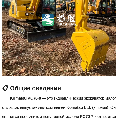
📋 Общие сведения
Komatsu PC70-8
— это гидравлический экскаватор малог
о класса, выпускаемый компанией
Komatsu Ltd.
(Япония). Он
является преемником популярной модели
PC70-7
и относится