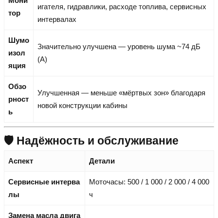
Мони
игателя, гидравлики, расходе топлива, сервисных
тор
интервалах
Шумо
Значительно улучшена — уровень шума ~74 дБ
изол
(А)
яция
Обзо
Улучшенная — меньше «мёртвых зон» благодаря
рност
новой конструкции кабины
ь
🛡️ Надёжность и обслуживание
Аспект
Детали
Сервисные интерва
Моточасы: 500 / 1 000 / 2 000 / 4 000
лы
ч
Замена масла двига