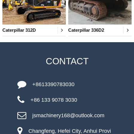
Caterpillar 312D
Caterpillar 336D2
CONTACT
+8613390783030
+86 133 9078 3030
jsmachinery168@outlook.com
Changfeng, Hefei City, Anhui Provi