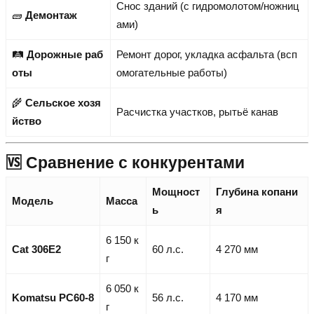
Снос зданий (с гидромолотом/ножниц
🧱
Демонтаж
ами)
🛤️
Дорожные раб
Ремонт дорог, укладка асфальта (всп
оты
омогательные работы)
🌾
Сельское хозя
Расчистка участков, рытьё канав
йство
🆚 Сравнение с конкурентами
Мощност
Глубина копани
Модель
Масса
ь
я
6 150 к
Cat 306E2
60 л.с.
4 270 мм
г
6 050 к
Komatsu PC60-8
56 л.с.
4 170 мм
г