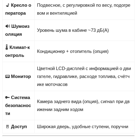
💺
Кресло о
Подвесное, с регулировкой по весу, подогре
ператора
вом и вентиляцией
🔊
Шумоиз
Уровень шума в кабине ~73 дБ(A)
оляция
🌡️
Климат-к
Кондиционер + отопитель (опция)
онтроль
Цветной LCD-дисплей с информацией о дви
📟
Монитор
гателе, гидравлике, расходе топлива, счётч
ике моточасов
🔑
Система
Камера заднего вида (опция), сигнал при дв
безопаснос
ижении задним ходом
ти
🚪
Доступ
Широкая дверь, удобные ступени, поручни