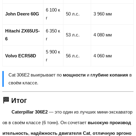
6 100 к
John Deere 60G
50 л.с.
3 960 мм
г
Hitachi ZX65US-
6 350 к
53 л.с.
4 080 мм
6
г
5 900 к
Volvo ECR58D
56 л.с.
4 060 мм
г
Cat 306E2 выигрывает по
мощности
и
глубине копания
в
своём классе.
🏁 Итог
Caterpillar 306E2
— это один из лучших мини-экскаватор
ов в своём классе (6 тонн). Он сочетает
высокую производ
ительность
,
надёжность двигателя Cat
,
отличную эргоно