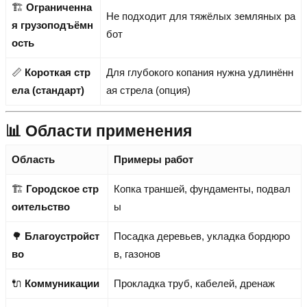
🏗️
Ограниченна
Не подходит для тяжёлых земляных ра
я грузоподъёмн
бот
ость
📏
Короткая стр
Для глубокого копания нужна удлинённ
ела (стандарт)
ая стрела (опция)
📊 Области применения
Область
Примеры работ
🏗️
Городское стр
Копка траншей, фундаменты, подвал
оительство
ы
🌳
Благоустройст
Посадка деревьев, укладка бордюро
во
в, газонов
🔌
Коммуникации
Прокладка труб, кабелей, дренаж