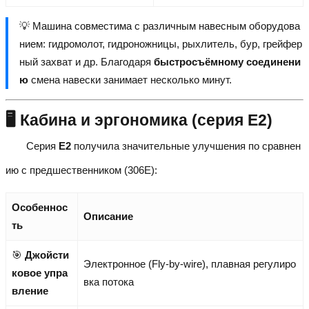
💡 Машина совместима с различным навесным оборудова
нием: гидромолот, гидроножницы, рыхлитель, бур, грейфер
ный захват и др. Благодаря
быстросъёмному соединени
ю
смена навески занимает несколько минут.
🖥️ Кабина и эргономика (серия E2)
Серия
E2
получила значительные улучшения по сравнен
ию с предшественником (306E):
Особеннос
Описание
ть
🎯
Джойсти
Электронное (Fly-by-wire), плавная регулиро
ковое упра
вка потока
вление