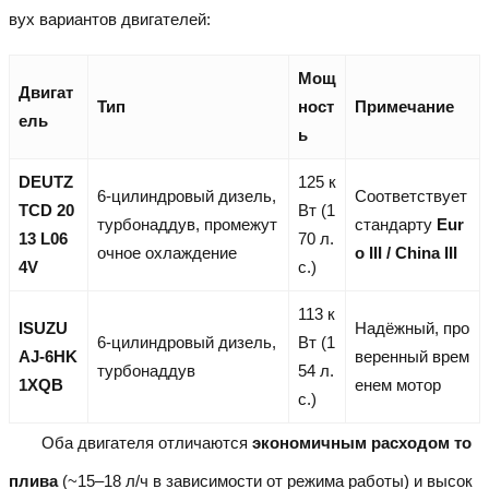
вух вариантов двигателей:
Мощ
Двигат
Тип
ност
Примечание
ель
ь
DEUTZ
125 к
6-цилиндровый дизель,
Соответствует
TCD 20
Вт (1
турбонаддув, промежут
стандарту
Eur
13 L06
70 л.
очное охлаждение
o III / China III
4V
с.)
113 к
ISUZU
Надёжный, про
6-цилиндровый дизель,
Вт (1
AJ-6HK
веренный врем
турбонаддув
54 л.
1XQB
енем мотор
с.)
Оба двигателя отличаются
экономичным расходом то
плива
(~15–18 л/ч в зависимости от режима работы) и высок