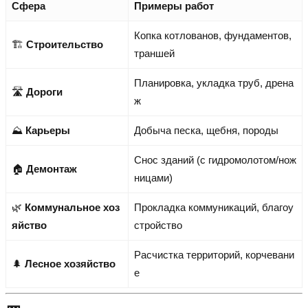
Сфера
Примеры работ
Копка котлованов, фундаментов,
🏗️
Строительство
траншей
Планировка, укладка труб, дрена
🛣️
Дороги
ж
⛰️
Карьеры
Добыча песка, щебня, породы
Снос зданий (с гидромолотом/нож
🏠
Демонтаж
ницами)
🌿
Коммунальное хоз
Прокладка коммуникаций, благоу
яйство
стройство
Расчистка территорий, корчевани
🌲
Лесное хозяйство
е