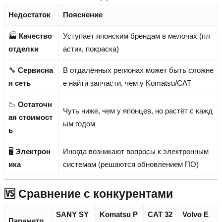
Недостаток
Пояснение
🏭
Качество
Уступает японским брендам в мелочах (пл
отделки
астик, покраска)
🔧
Сервисна
В отдалённых регионах может быть сложне
я сеть
е найти запчасти, чем у Komatsu/CAT
📉
Остаточн
Чуть ниже, чем у японцев, но растёт с кажд
ая стоимост
ым годом
ь
🖥️
Электрон
Иногда возникают вопросы к электронным
ика
системам (решаются обновлением ПО)
🆚 Сравнение с конкурентами
SANY SY
Komatsu P
CAT 32
Volvo E
Параметр