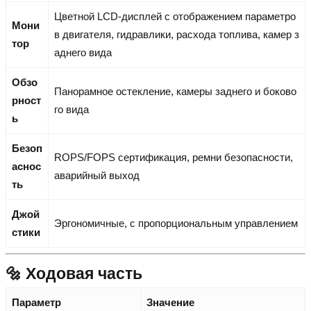
Цветной LCD-дисплей с отображением параметро
Мони
в двигателя, гидравлики, расхода топлива, камер з
тор
аднего вида
Обзо
Панорамное остекление, камеры заднего и боково
рност
го вида
ь
Безоп
ROPS/FOPS сертификация, ремни безопасности,
аснос
аварийный выход
ть
Джой
Эргономичные, с пропорциональным управлением
стики
🔩 Ходовая часть
Параметр
Значение