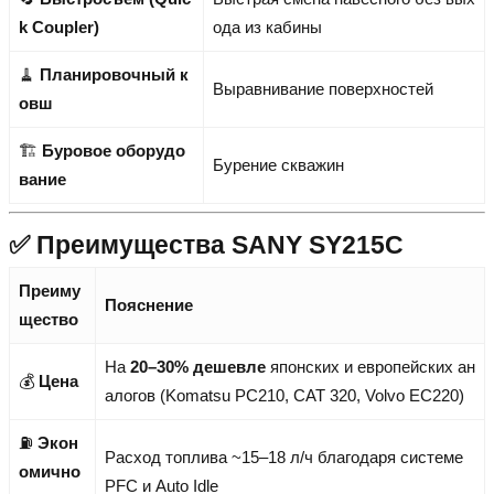
k Coupler)
ода из кабины
🧹
Планировочный к
Выравнивание поверхностей
овш
🏗️
Буровое оборудо
Бурение скважин
вание
✅ Преимущества SANY SY215C
Преиму
Пояснение
щество
На
20–30% дешевле
японских и европейских ан
💰
Цена
алогов (Komatsu PC210, CAT 320, Volvo EC220)
⛽
Экон
Расход топлива ~15–18 л/ч благодаря системе
омично
PFC и Auto Idle