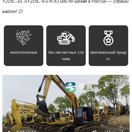
Y215C-10, SY215C-9 и т.д.) или по ценам в России — спраши
вайте! 🙂
незатопленные
без несчастных слу
оригинальный проду
чаев
кт