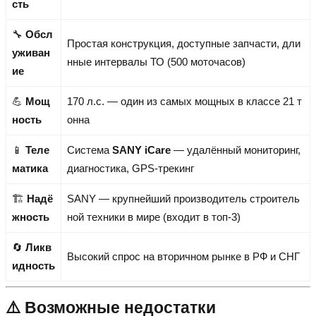
сть
🔧
Обсл
Простая конструкция, доступные запчасти, дли
уживан
нные интервалы ТО (500 моточасов)
ие
💪
Мощ
170 л.с. — один из самых мощных в классе 21 т
ность
онна
📱
Теле
Система
SANY iCare
— удалённый мониторинг,
матика
диагностика, GPS-трекинг
🏗️
Надё
SANY — крупнейший производитель строитель
жность
ной техники в мире (входит в топ-3)
🔄
Ликв
Высокий спрос на вторичном рынке в РФ и СНГ
идность
⚠️ Возможные недостатки