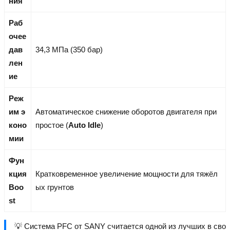
ния
Раб
очее
дав
34,3 МПа (350 бар)
лен
ие
Реж
им э
Автоматическое снижение оборотов двигателя при
коно
простое (
Auto Idle
)
мии
Фун
кция
Кратковременное увеличение мощности для тяжёл
Boo
ых грунтов
st
💡 Система PFC от SANY считается одной из лучших в сво