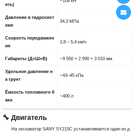
~108 кН
ять)
Давление в гидросист
34,3 МПа
еме
Скорость передвижен
2,8 – 5,4 км/ч
ия
Габариты (Д×Ш×В)
~9 550 × 2 990 × 3 010 мм
Удельное давление н
~43–45 кПа
а грунт
Ёмкость топливного б
~400 л
ака
🔧 Двигатель
На экскаватор SANY SY215C устанавливается один из д