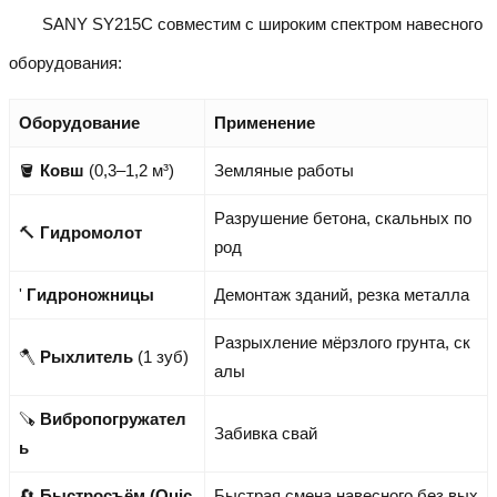
SANY SY215C совместим с широким спектром навесного
оборудования:
Оборудование
Применение
🪣
Ковш
(0,3–1,2 м³)
Земляные работы
Разрушение бетона, скальных по
🔨
Гидромолот
род
'
Гидроножницы
Демонтаж зданий, резка металла
Разрыхление мёрзлого грунта, ск
🪓
Рыхлитель
(1 зуб)
алы
🪚
Вибропогружател
Забивка свай
ь
🔄
Быстросъём (Quic
Быстрая смена навесного без вых