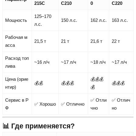
215C
C210
0
C220
125–170
Мощность
150 л.с.
162 л.с.
163 л.с.
л.с.
Рабочая м
21,5 т
21 т
21,6 т
22 т
асса
Расход топ
~16 л/ч
~17 л/ч
~18 л/ч
~17 л/ч
лива
Цена (орие
💰💰💰
💰💰
💰💰💰
💰💰💰
нтир)
💰
Сервис в Р
✅ Отли
✅ Отлич
✅ Хорошо
✅ Отлично
Ф
чно
но
📊 Где применяется?