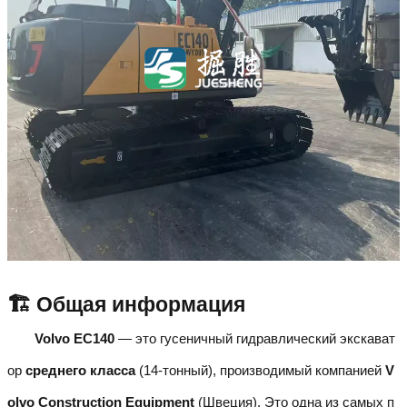
🏗️ Общая информация
Volvo EC140
— это гусеничный гидравлический экскават
ор
среднего класса
(14-тонный), производимый компанией
V
olvo Construction Equipment
(Швеция). Это одна из самых п