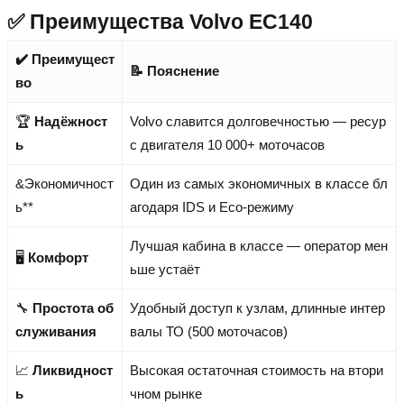
✅ Преимущества Volvo EC140
✔️ Преимущест
📝 Пояснение
во
🏆
Надёжност
Volvo славится долговечностью — ресур
ь
с двигателя 10 000+ моточасов
&Экономичност
Один из самых экономичных в классе бл
ь**
агодаря IDS и Eco-режиму
Лучшая кабина в классе — оператор мен
🖥️
Комфорт
ьше устаёт
🔧
Простота об
Удобный доступ к узлам, длинные интер
служивания
валы ТО (500 моточасов)
📈
Ликвидност
Высокая остаточная стоимость на втори
ь
чном рынке