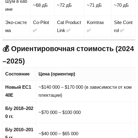
Шум в каб
~68 дБ
~72 дБ
~71 дБ
~70 дБ
ине
Эко-систе
Co-Pilot
Cat Product
Komtrax
Site Cont
ма
✅
Link ✅
✅
rol ✅
💰 Ориентировочная стоимость (2024
–2025)
Состояние
Цена (ориентир)
Новый EC1
~$140 000 – $170 000 (в зависимости от ком
40E
плектации)
Б/у 2018–202
~$70 000 – $100 000
0 гг.
Б/у 2010–201
~$40 000 – $65 000
5 гг.