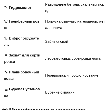
Разрушение бетона, скальных пор
🪓
Гидромолот
од
🦷
Грейферный ков
Погрузка сыпучих материалов, мет
ш
аллолома
🔩
Вибропогружате
Забивка свай
ль
🌲
Захват для сорти
Лесозаготовка, сортировка лома
ровки
🔧
Планировочный
Планировка и профилирование
ковш
🕳️
Буровая установ
Бурение скважин
ка