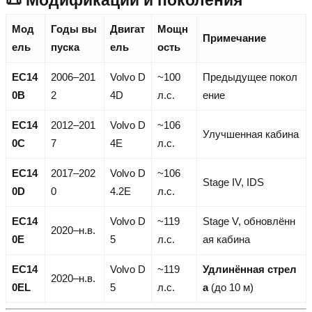
📜 Модификации и поколения
Мод
Годы вы
Двигат
Мощн
Примечание
ель
пуска
ель
ость
EC14
2006–201
Volvo D
~100
Предыдущее покол
0B
2
4D
л.с.
ение
EC14
2012–201
Volvo D
~106
Улучшенная кабина
0C
7
4E
л.с.
EC14
2017–202
Volvo D
~106
Stage IV, IDS
0D
0
4.2E
л.с.
EC14
Volvo D
~119
Stage V, обновлённ
2020–н.в.
0E
5
л.с.
ая кабина
EC14
Volvo D
~119
Удлинённая стрел
2020–н.в.
0EL
5
л.с.
а
(до 10 м)