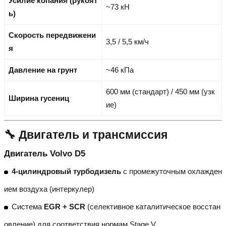
Усилие копания (рукоят
~73 кН
ь)
Скорость передвижени
3,5 / 5,5 км/ч
я
Давление на грунт
~46 кПа
600 мм (стандарт) / 450 мм (узк
Ширина гусениц
ие)
🔧 Двигатель и трансмиссия
Двигатель Volvo D5
4-цилиндровый турбодизель
с промежуточным охлажден
ием воздуха (интеркулер)
Система
EGR + SCR
(селективное каталитическое восстан
овление) для соответствия нормам Stage V