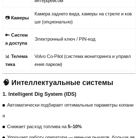
интерфейсом
Камера заднего вида, камеры на стреле и ков
📷
Камеры
ше (опционально)
🔑
Систем
Электронный ключ / PIN-код
а доступа
📊
Телема
Volvo Co-Pilot (система мониторинга и управл
тика
ения парком)
🧠 Интеллектуальные системы
1.
Intelligent Dig System (IDS)
Автоматически подбирает оптимальные параметры копани
я
Снижает расход топлива на
5–10%
Упрощает работу оператора — меньше рычагов, больше ав