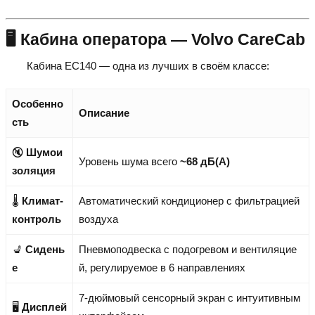
🖥️ Кабина оператора — Volvo CareCab
Кабина EC140 — одна из лучших в своём классе:
Особенно
Описание
сть
🔇
Шумои
Уровень шума всего
~68 дБ(A)
золяция
🌡️
Климат-
Автоматический кондиционер с фильтрацией
контроль
воздуха
💺
Сидень
Пневмоподвеска с подогревом и вентиляцие
е
й, регулируемое в 6 направлениях
7-дюймовый сенсорный экран с интуитивным
🖥️
Дисплей