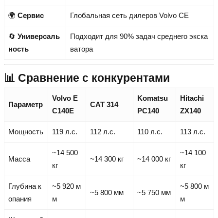
🌍
Сервис
Глобальная сеть дилеров Volvo CE
🔄
Универсаль
Подходит для 90% задач среднего экска
ность
ватора
📊 Сравнение с конкурентами
Volvo E
Komatsu
Hitachi
Параметр
CAT 314
C140E
PC140
ZX140
Мощность
119 л.с.
112 л.с.
110 л.с.
113 л.с.
~14 500
~14 100
Масса
~14 300 кг
~14 000 кг
кг
кг
Глубина к
~5 920 м
~5 800 м
~5 800 мм
~5 750 мм
опания
м
м