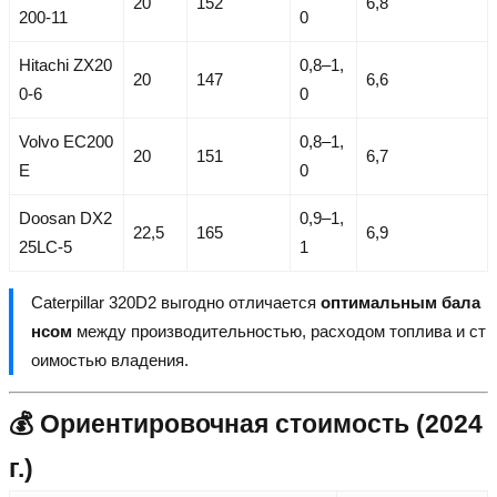
20
152
6,8
200-11
0
Hitachi ZX20
0,8–1,
20
147
6,6
0-6
0
Volvo EC200
0,8–1,
20
151
6,7
E
0
Doosan DX2
0,9–1,
22,5
165
6,9
25LC-5
1
Caterpillar 320D2 выгодно отличается
оптимальным бала
нсом
между производительностью, расходом топлива и ст
оимостью владения.
💰 Ориентировочная стоимость (2024
г.)