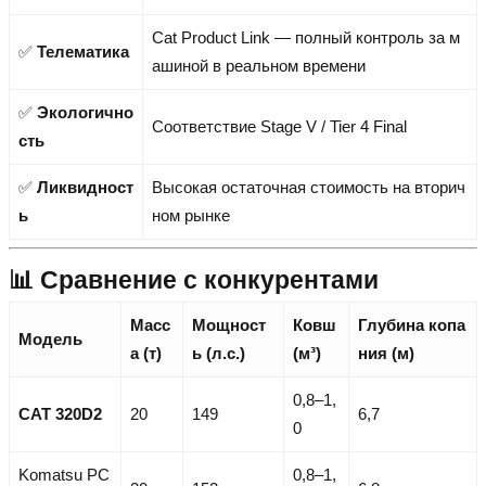
Cat Product Link — полный контроль за м
✅
Телематика
ашиной в реальном времени
✅
Экологично
Соответствие Stage V / Tier 4 Final
сть
✅
Ликвидност
Высокая остаточная стоимость на вторич
ь
ном рынке
📊 Сравнение с конкурентами
Масс
Мощност
Ковш
Глубина копа
Модель
а (т)
ь (л.с.)
(м³)
ния (м)
0,8–1,
CAT 320D2
20
149
6,7
0
Komatsu PC
0,8–1,