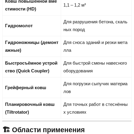
Ковш повышенной вме
1,1 – 1,2 м³
стимости (HD)
Для разрушения бетона, скаль
Гидромолот
ных пород
Гидроножницы (демонт
Для сноса зданий и резки мета
ажные)
лла
Быстросъёмное устрой
Для быстрой смены навесного
ство (Quick Coupler)
оборудования
Для погрузки сыпучих материа
Грейферный ковш
лов
Планировочный ковш
Для точных работ в стеснённы
(Tiltrotator)
х условиях
🏗️ Области применения