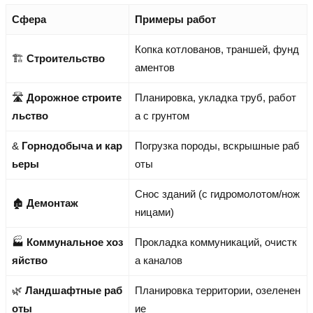
Сфера
Примеры работ
Копка котлованов, траншей, фунд
🏗️
Строительство
аментов
🛣️
Дорожное строите
Планировка, укладка труб, работ
льство
а с грунтом
&
Горнодобыча и кар
Погрузка породы, вскрышные раб
ьеры
оты
Снос зданий (с гидромолотом/нож
🏚️
Демонтаж
ницами)
🏭
Коммунальное хоз
Прокладка коммуникаций, очистк
яйство
а каналов
🌿
Ландшафтные раб
Планировка территории, озеленен
оты
ие