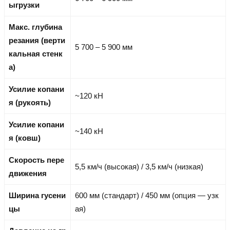
ыгрузки
Макс. глубина
резания (верти
5 700 – 5 900 мм
кальная стенк
а)
Усилие копани
~120 кН
я (рукоять)
Усилие копани
~140 кН
я (ковш)
Скорость пере
5,5 км/ч (высокая) / 3,5 км/ч (низкая)
движения
Ширина гусени
600 мм (стандарт) / 450 мм (опция — узк
цы
ая)