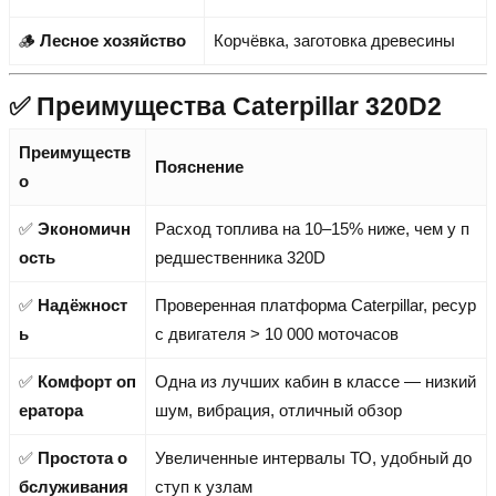
🪵
Лесное хозяйство
Корчёвка, заготовка древесины
✅ Преимущества Caterpillar 320D2
Преимуществ
Пояснение
о
✅
Экономичн
Расход топлива на 10–15% ниже, чем у п
ость
редшественника 320D
✅
Надёжност
Проверенная платформа Caterpillar, ресур
ь
с двигателя > 10 000 моточасов
✅
Комфорт оп
Одна из лучших кабин в классе — низкий
ератора
шум, вибрация, отличный обзор
✅
Простота о
Увеличенные интервалы ТО, удобный до
бслуживания
ступ к узлам