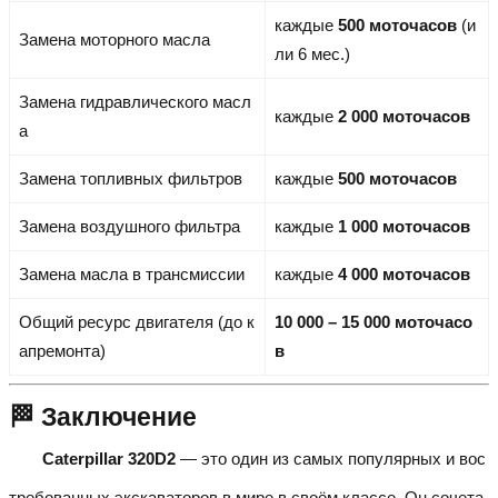
каждые
500 моточасов
(и
Замена моторного масла
ли 6 мес.)
Замена гидравлического масл
каждые
2 000 моточасов
а
Замена топливных фильтров
каждые
500 моточасов
Замена воздушного фильтра
каждые
1 000 моточасов
Замена масла в трансмиссии
каждые
4 000 моточасов
Общий ресурс двигателя (до к
10 000 – 15 000 моточасо
апремонта)
в
🏁 Заключение
Caterpillar 320D2
— это один из самых популярных и вос
требованных экскаваторов в мире в своём классе. Он сочета