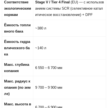
Соответствие
Stage V / Tier 4 Final
(EU) — с использов
экологическим
анием системы SCR (селективное катал
нормам
итическое восстановление) + DPF
Ёмкость топли
~380 л
вного бака
Ёмкость гидра
влического ба
~140 л
ка
Макс. глубина
6 550 – 6 700 мм
копания
Макс. радиус к
опания (по зем
9 700 – 9 900 мм
ле)
Макс. высота в
6 700 – 6 900 мм