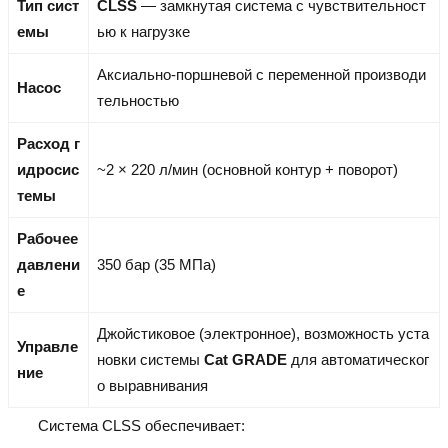
Тип сист
CLSS
— замкнутая система с чувствительност
емы
ью к нагрузке
Аксиально-поршневой с переменной производи
Насос
тельностью
Расход г
идросис
~2 × 220 л/мин (основной контур + поворот)
темы
Рабочее
давлени
350 бар (35 МПа)
е
Джойстиковое (электронное), возможность уста
Управле
новки системы
Cat GRADE
для автоматическог
ние
о выравнивания
Система CLSS обеспечивает: