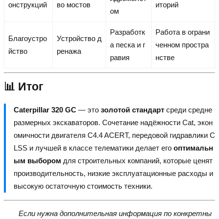
онструкций
во мостов
иторий
ом
Разработк
Работа в ограни
Благоустро
Устройство д
а песка и г
ченном простра
йство
ренажа
равия
нстве
📊 Итог
Caterpillar 320 GC
— это
золотой стандарт
среди средне
размерных экскаваторов. Сочетание надёжности Cat, экон
омичности двигателя C4.4 ACERT, передовой гидравлики C
LSS и лучшей в классе телематики делает его
оптимальн
ым выбором
для строительных компаний, которые ценят
производительность, низкие эксплуатационные расходы и
высокую остаточную стоимость техники.
Если нужна дополнительная информация по конкретны