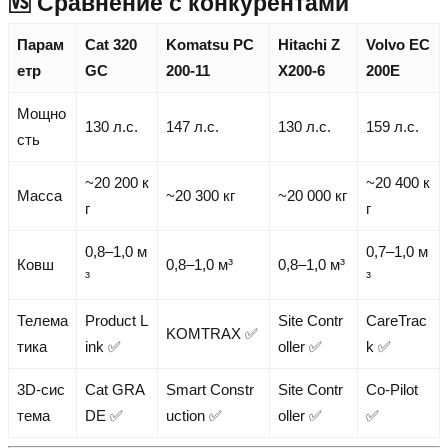
🆚 Сравнение с конкурентами
Парам
Cat 320
Komatsu PC
Hitachi Z
Volvo EC
етр
GC
200-11
X200-6
200E
Мощно
130 л.с.
147 л.с.
130 л.с.
159 л.с.
сть
~20 200 к
~20 400 к
Масса
~20 300 кг
~20 000 кг
г
г
0,8–1,0 м
0,7–1,0 м
Ковш
0,8–1,0 м³
0,8–1,0 м³
³
³
Телема
Product L
Site Contr
CareTrac
KOMTRAX ✅
тика
ink ✅
oller ✅
k ✅
3D-сис
Cat GRA
Smart Constr
Site Contr
Co-Pilot
тема
DE ✅
uction ✅
oller ✅
✅