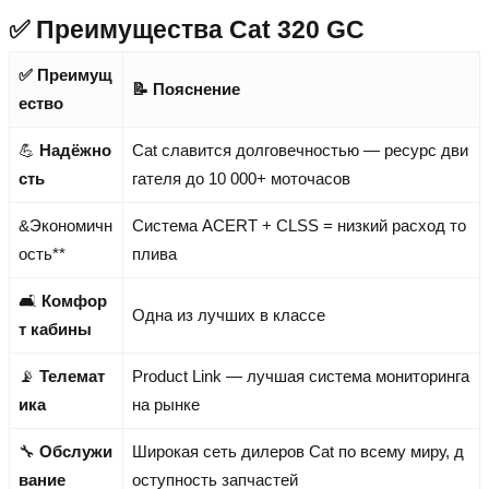
✅ Преимущества Cat 320 GC
✅ Преимущ
📝 Пояснение
ество
💪
Надёжно
Cat славится долговечностью — ресурс дви
сть
гателя до 10 000+ моточасов
&Экономичн
Система ACERT + CLSS = низкий расход то
ость**
плива
🛋️
Комфор
Одна из лучших в классе
т кабины
📡
Телемат
Product Link — лучшая система мониторинга
ика
на рынке
🔧
Обслужи
Широкая сеть дилеров Cat по всему миру, д
вание
оступность запчастей