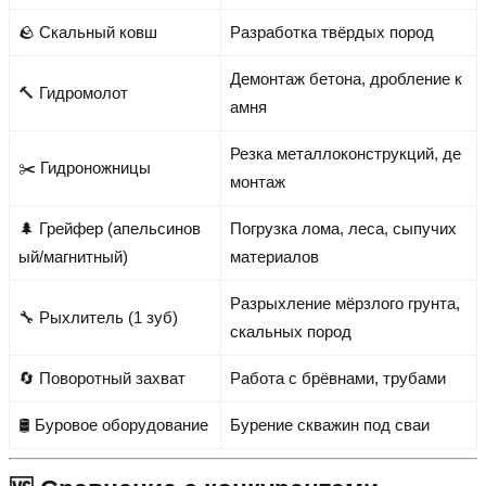
🪨 Скальный ковш
Разработка твёрдых пород
Демонтаж бетона, дробление к
🔨 Гидромолот
амня
Резка металлоконструкций, де
✂️ Гидроножницы
монтаж
🌲 Грейфер (апельсинов
Погрузка лома, леса, сыпучих
ый/магнитный)
материалов
Разрыхление мёрзлого грунта,
🔧 Рыхлитель (1 зуб)
скальных пород
🔄 Поворотный захват
Работа с брёвнами, трубами
🛢️ Буровое оборудование
Бурение скважин под сваи