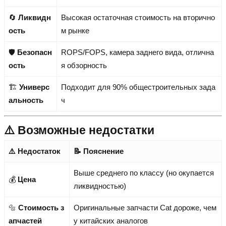
🔄
Ликвидн
Высокая остаточная стоимость на вторично
ость
м рынке
🛡️
Безопасн
ROPS/FOPS, камера заднего вида, отлична
ость
я обзорность
🏗️
Универс
Подходит для 90% общестроительных зада
альность
ч
⚠️ Возможные недостатки
⚠️ Недостаток
📝 Пояснение
Выше среднего по классу (но окупается
💰
Цена
ликвидностью)
🔩
Стоимость з
Оригинальные запчасти Cat дороже, чем
апчастей
у китайских аналогов