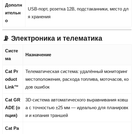
Дополн
USB-порт, розетка 12В, подстаканники, место дл
ительн
я хранения
о
📡 Электроника и телематика
Систе
Назначение
ма
Cat Pr
Телематическая система: удалённый мониторинг
oduct
местоположения, расхода топлива, моточасов, ко
Link™
дов ошибок
Cat GR
3D-система автоматического выравнивания ковш
ADE (о
а с точностью ±25 мм — идеально для планировк
пция)
и и копания траншей
Cat Pa