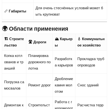
Для очень стеснённых условий может б
📏
Габариты
ыть крупноват
🌍 Области применения
🏗️ Строите
🏔️ Карьер
💧 Коммунальн
🛣️ Дороги
льство
ы
ое хозяйство
Копка котл
Планировка
Разработк
Прокладка труб
ованов и тр
дорожного по
а карьеров
опроводов
аншей
лотна
Дробление
Погрузка са
Ремонт дорог
камня мол
Снос зданий
мосвалов
отом
Работа с г
Демонтаж к
Строительст
Расчистка терр
идромолот