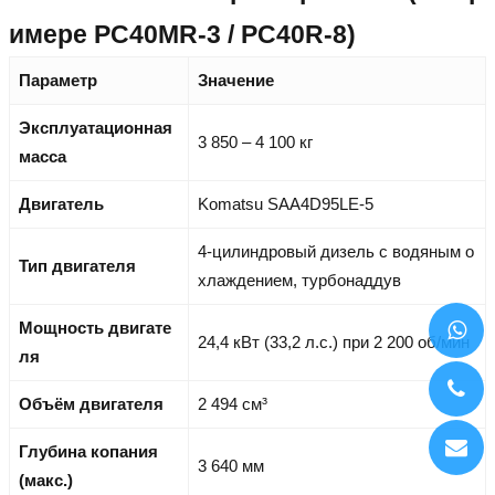
имере PC40MR-3 / PC40R-8)
Параметр
Значение
Эксплуатационная
3 850 – 4 100 кг
масса
Двигатель
Komatsu SAA4D95LE-5
4-цилиндровый дизель с водяным о
Тип двигателя
хлаждением, турбонаддув
Мощность двигате
24,4 кВт (33,2 л.с.) при 2 200 об/мин
ля
Объём двигателя
2 494 см³
Глубина копания
3 640 мм
(макс.)