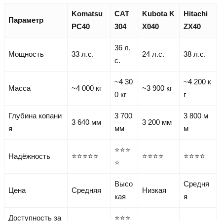
Komatsu
CAT
Kubota K
Hitachi
Параметр
PC40
304
X040
ZX40
36 л.
Мощность
33 л.с.
24 л.с.
38 л.с.
с.
~4 30
~4 200 к
Масса
~4 000 кг
~3 900 кг
0 кг
г
Глубина копани
3 700
3 800 м
3 640 мм
3 200 мм
я
мм
м
⭐⭐⭐
Надёжность
⭐⭐⭐⭐⭐
⭐⭐⭐⭐
⭐⭐⭐⭐
⭐
Высо
Средня
Цена
Средняя
Низкая
кая
я
Доступность за
⭐⭐⭐