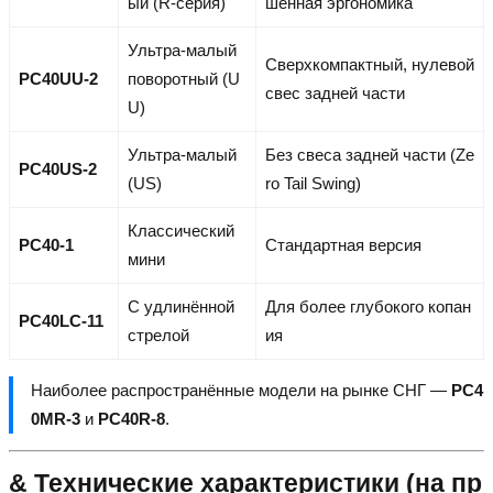
ый (R-серия)
шенная эргономика
Ультра-малый
Сверхкомпактный, нулевой
PC40UU-2
поворотный (U
свес задней части
U)
Ультра-малый
Без свеса задней части (Ze
PC40US-2
(US)
ro Tail Swing)
Классический
PC40-1
Стандартная версия
мини
С удлинённой
Для более глубокого копан
PC40LC-11
стрелой
ия
Наиболее распространённые модели на рынке СНГ —
PC4
0MR-3
и
PC40R-8
.
& Технические характеристики (на пр