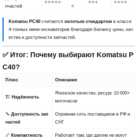
⭐⭐⭐⭐⭐
⭐⭐⭐
⭐⭐⭐⭐
пчастей
⭐
Komatsu PC40
считается
золотым стандартом
в классе
4-тонных мини-экскаваторов благодаря балансу цены, кач
ества и доступности запчастей.
✅ Итог: Почему выбирают Komatsu P
C40?
Плюс
Описание
Японское качество, ресурс 10 000+
🏗️
Надёжность
моточасов
🔧
Доступность зап
Огромная сеть поставщиков в РФ и
частей
СНГ
📏
Компактность
Работает там, где другие не могут