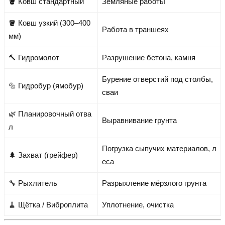
🪣 Ковш стандартный
Земляные работы
🪣 Ковш узкий (300–400
Работа в траншеях
мм)
🔨 Гидромолот
Разрушение бетона, камня
Бурение отверстий под столбы,
🔩 Гидробур (ямобур)
сваи
🌿 Планировочный отва
Выравнивание грунта
л
Погрузка сыпучих материалов, л
🌲 Захват (грейфер)
еса
🔧 Рыхлитель
Разрыхление мёрзлого грунта
🧹 Щётка / Виброплита
Уплотнение, очистка