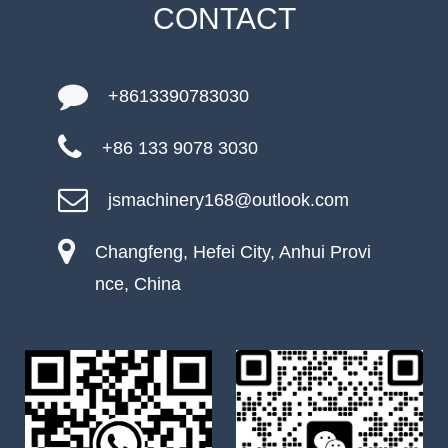
CONTACT
+8613390783030
+86 133 9078 3030
jsmachinery168@outlook.com
Changfeng, Hefei City, Anhui Provi
nce, China