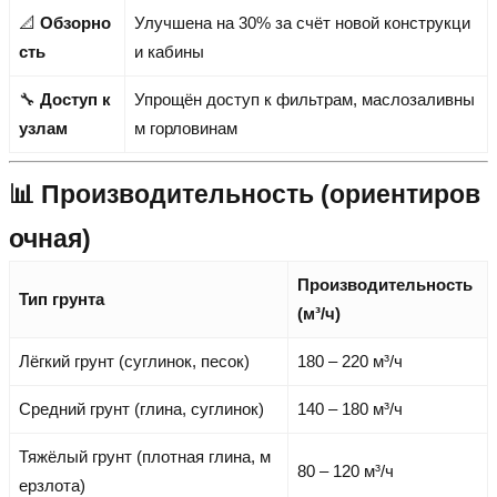
📐
Обзорно
Улучшена на 30% за счёт новой конструкци
сть
и кабины
🔧
Доступ к
Упрощён доступ к фильтрам, маслозаливны
узлам
м горловинам
📊 Производительность (ориентиров
очная)
Производительность
Тип грунта
(м³/ч)
Лёгкий грунт (суглинок, песок)
180 – 220 м³/ч
Средний грунт (глина, суглинок)
140 – 180 м³/ч
Тяжёлый грунт (плотная глина, м
80 – 120 м³/ч
ерзлота)