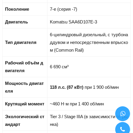
Поколение
7-е (серия -7)
Двигатель
Komatsu SAA6D107E-3
6-цилиндровый дизельный, с турбона
Тип двигателя
ддувом и непосредственным впрыско
м (Common Rail)
Рабочий объём д
6 690 см³
вигателя
Мощность двигат
118 л.с. (87 кВт)
при 1 900 об/мин
еля
Крутящий момент
~460 Н·м при 1 400 об/мин
Экологический ст
Tier 3 / Stage IIIA (в зависимости от ры
андарт
нка)