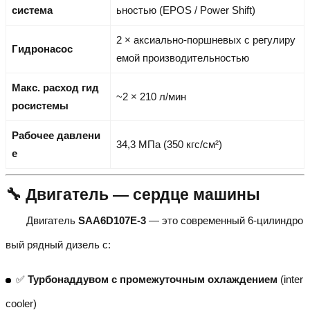
система
ьностью (EPOS / Power Shift)
2 × аксиально-поршневых с регулиру
Гидронасос
емой производительностью
Макс. расход гид
~2 × 210 л/мин
росистемы
Рабочее давлени
34,3 МПа (350 кгс/см²)
е
🔧 Двигатель — сердце машины
Двигатель
SAA6D107E-3
— это современный 6-цилиндро
вый рядный дизель с:
✅
Турбонаддувом с промежуточным охлаждением
(inter
cooler)