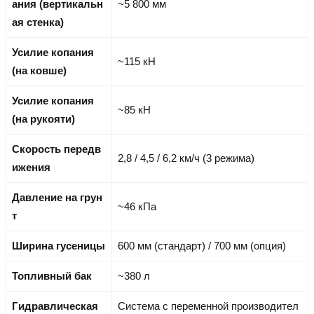
ания (вертикальн
~5 800 мм
ая стенка)
Усилие копания
~115 кН
(на ковше)
Усилие копания
~85 кН
(на рукояти)
Скорость передв
2,8 / 4,5 / 6,2 км/ч (3 режима)
ижения
Давление на грун
~46 кПа
т
Ширина гусеницы
600 мм (стандарт) / 700 мм (опция)
Топливный бак
~380 л
Гидравлическая
Система с переменной производител