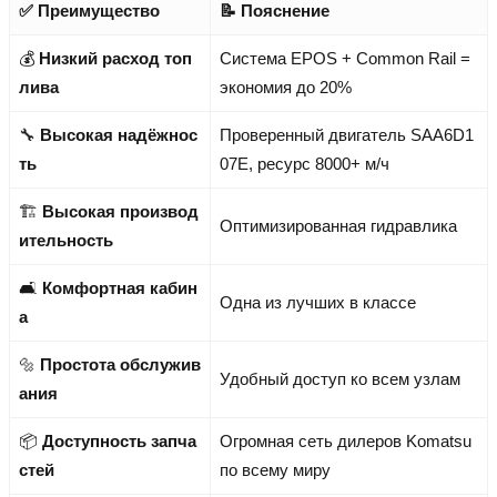
✅ Преимущество
📝 Пояснение
💰
Низкий расход топ
Система EPOS + Common Rail =
лива
экономия до 20%
🔧
Высокая надёжнос
Проверенный двигатель SAA6D1
ть
07E, ресурс 8000+ м/ч
🏗️
Высокая производ
Оптимизированная гидравлика
ительность
🛋️
Комфортная кабин
Одна из лучших в классе
а
🔩
Простота обслужив
Удобный доступ ко всем узлам
ания
📦
Доступность запча
Огромная сеть дилеров Komatsu
стей
по всему миру