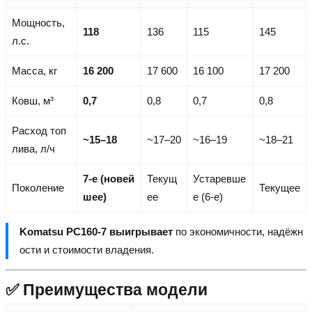
Мощность,
118
136
115
145
л.с.
Масса, кг
16 200
17 600
16 100
17 200
Ковш, м³
0,7
0,8
0,7
0,8
Расход топ
~15–18
~17–20
~16–19
~18–21
лива, л/ч
7-е (новей
Текущ
Устаревше
Поколение
Текущее
шее)
ее
е (6-е)
Komatsu PC160-7 выигрывает
по экономичности, надёжн
ости и стоимости владения.
✅ Преимущества модели