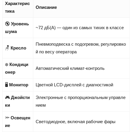
Характерис
Описание
тика
🔇
Уровень
~72 дБ(A) — один из самых тихих в классе
шума
Пневмоподвеска с подогревом, регулировко
🪑
Кресло
й по весу оператора
❄️
Кондици
Автоматический климат-контроль
онер
🖥️
Монитор
Цветной LCD-дисплей с диагностикой
🎮
Джойсти
Электронные с пропорциональным управле
ки
нием
🔦
Освещен
Светодиодное, включая рабочие фары
ие