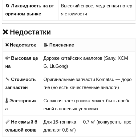
🔄
Ликвидность на вт
Высокий спрос, медленная потер
оричном рынке
я стоимости
❌ Недостатки
❌ Недостаток
📝 Пояснение
💸
Высокая це
Дороже китайских аналогов (Sany, XCM
на
G, LiuGong)
🔧
Стоимость
Оригинальные запчасти Komatsu — доро
запчастей
гие (но есть качественные аналоги)
🌡️
Электроник
Сложная электроника может быть пробл
а
емой в полевых условиях
📏
Не самый б
Для 16-тонника — 0,7 м³ (конкуренты пре
ольшой ковш
длагают 0,8 м³)