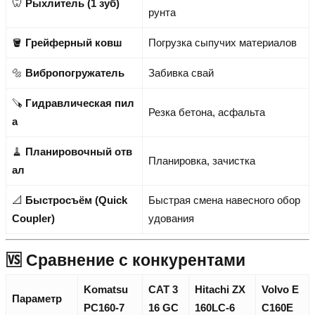
🦷
Рыхлитель (1 зуб)
рунта
🪣
Грейферный ковш
Погрузка сыпучих материалов
🔩
Вибропогружатель
Забивка свай
🪚
Гидравлическая пил
Резка бетона, асфальта
а
🧹
Планировочный отв
Планировка, зачистка
ал
📐
Быстросъём (Quick
Быстрая смена навесного обор
Coupler)
удования
🆚 Сравнение с конкурентами
Komatsu
CAT 3
Hitachi ZX
Volvo E
Параметр
PC160-7
16 GC
160LC-6
C160E