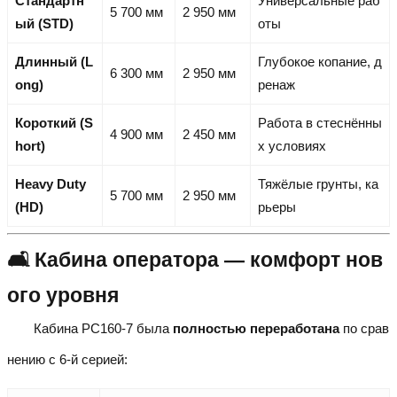
Стандартн
Универсальные раб
5 700 мм
2 950 мм
ый (STD)
оты
Длинный (L
Глубокое копание, д
6 300 мм
2 950 мм
ong)
ренаж
Короткий (S
Работа в стеснённы
4 900 мм
2 450 мм
hort)
х условиях
Heavy Duty
Тяжёлые грунты, ка
5 700 мм
2 950 мм
(HD)
рьеры
🛋️ Кабина оператора — комфорт нов
ого уровня
Кабина PC160-7 была
полностью переработана
по срав
нению с 6-й серией: