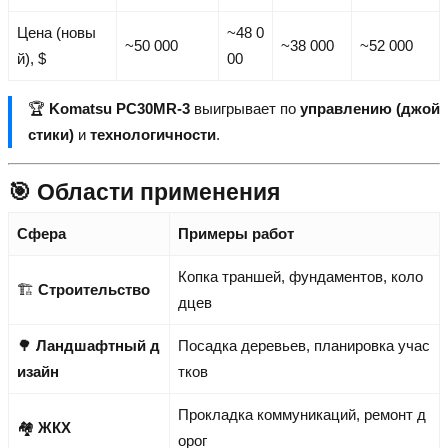
Цена (новы
~48 0
~50 000
~38 000
~52 000
й), $
00
🏆
Komatsu PC30MR-3
выигрывает по
управлению (джой
стики)
и
технологичности
.
🎯 Области применения
Сфера
Примеры работ
Копка траншей, фундаментов, коло
🏗️
Строительство
дцев
🌳
Ландшафтный д
Посадка деревьев, планировка учас
изайн
тков
Прокладка коммуникаций, ремонт д
🏘️
ЖКХ
орог