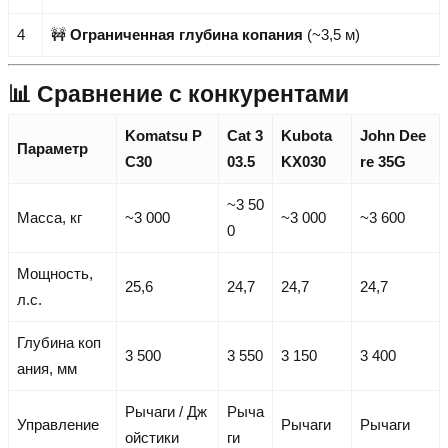
4
🚧
Ограниченная глубина копания
(~3,5 м)
📊 Сравнение с конкурентами
Komatsu P
Cat 3
Kubota
John Dee
Параметр
C30
03.5
KX030
re 35G
~3 50
Масса, кг
~3 000
~3 000
~3 600
0
Мощность,
25,6
24,7
24,7
24,7
л.с.
Глубина коп
3 500
3 550
3 150
3 400
ания, мм
Рычаги / Дж
Рыча
Управление
Рычаги
Рычаги
ойстики
ги