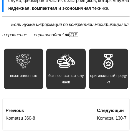
служб, фермеров и частных застройщиков, которым нужна
надёжная, компактная и экономичная
техника.
Если нужна информация по конкретной модификации ил
и сравнение — спрашивайте!
🚜🇯🇵
незатопленные
без несчастных слу
оригинальный проду
чаев
кт
Previous
Следующий
Komatsu 360-8
Komatsu 130-7