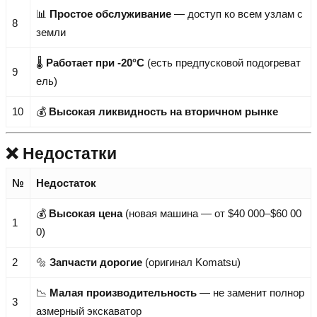
📊
Простое обслуживание
— доступ ко всем узлам с
8
земли
🌡️
Работает при -20°C
(есть предпусковой подогреват
9
ель)
10
💰
Высокая ликвидность на вторичном рынке
❌ Недостатки
№
Недостаток
💰
Высокая цена
(новая машина — от $40 000–$60 00
1
0)
2
🔩
Запчасти дорогие
(оригинал Komatsu)
📉
Малая производительность
— не заменит полнор
3
азмерный экскаватор