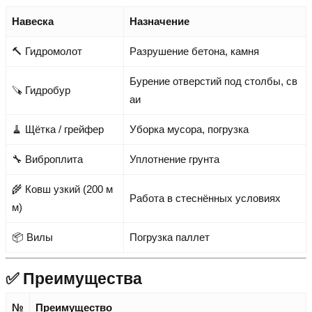
Навеска
Назначение
🔨 Гидромолот
Разрушение бетона, камня
Бурение отверстий под столбы, св
🪚 Гидробур
аи
🧹 Щётка / грейфер
Уборка мусора, погрузка
🔧 Виброплита
Уплотнение грунта
🌾 Ковш узкий (200 м
Работа в стеснённых условиях
м)
📦 Вилы
Погрузка паллет
✅ Преимущества
№
Преимущество