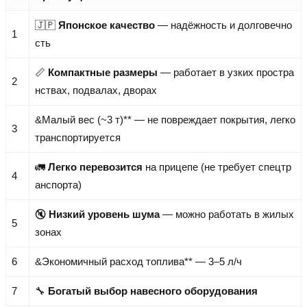
🇯🇵
Японское качество
— надёжность и долговечно
1
сть
📏
Компактные размеры
— работает в узких простра
2
нствах, подвалах, дворах
&Малый вес (~3 т)** — не повреждает покрытия, легко
3
транспортируется
🚛
Легко перевозится
на прицепе (не требует спецтр
4
анспорта)
🔇
Низкий уровень шума
— можно работать в жилых
5
зонах
6
&Экономичный расход топлива** — 3–5 л/ч
7
🔧
Богатый выбор навесного оборудования