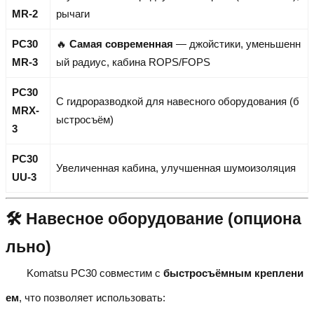
MR-2
рычаги
PC30
🔥
Самая современная
— джойстики, уменьшенн
MR-3
ый радиус, кабина ROPS/FOPS
PC30
С гидроразводкой для навесного оборудования (б
MRX-
ыстросъём)
3
PC30
Увеличенная кабина, улучшенная шумоизоляция
UU-3
🛠️ Навесное оборудование (опциона
льно)
Komatsu PC30 совместим с
быстросъёмным креплени
ем
, что позволяет использовать: