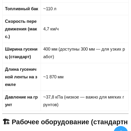
Топливный бак
~110 л
Скорость пере
движения (мак
4,7 км/ч
с.)
Ширина гусени
400 мм (доступны 300 мм — для узких р
ц (стандарт)
абот)
Длина гусенич
ной ленты на з
~1 870 мм
емле
Давление на гр
~37,8 кПа (низкое — важно для мягких г
унт
рунтов)
🏗️ Рабочее оборудование (стандартн