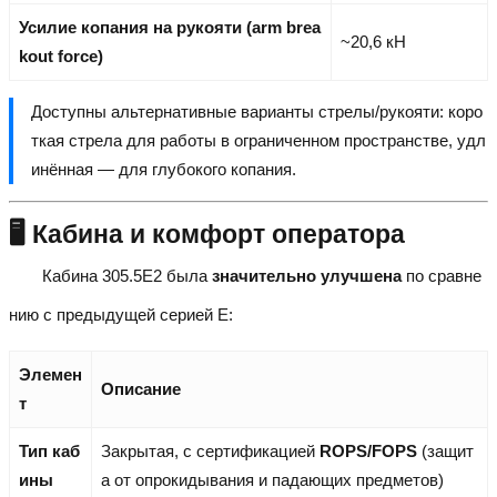
Усилие копания на рукояти (arm brea
~20,6 кН
kout force)
Доступны альтернативные варианты стрелы/рукояти: коро
ткая стрела для работы в ограниченном пространстве, удл
инённая — для глубокого копания.
🖥️ Кабина и комфорт оператора
Кабина 305.5E2 была
значительно улучшена
по сравне
нию с предыдущей серией E:
Элемен
Описание
т
Тип каб
Закрытая, с сертификацией
ROPS/FOPS
(защит
ины
а от опрокидывания и падающих предметов)