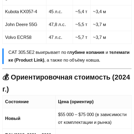
Kubota KX057-4
45 л.с.
~5,4 т
~3,4 м
John Deere 55G
47,8 л.с.
~5,5 т
~3,7 м
Volvo ECR58
47 л.с.
~5,7 т
~3,7 м
CAT 305.5E2 выигрывает по
глубине копания
и
телемати
ке (Product Link)
, а также по объёму ковша.
💰 Ориентировочная стоимость (2024
г.)
Состояние
Цена (ориентир)
$55 000 – $75 000 (в зависимости
Новый
от комплектации и рынка)