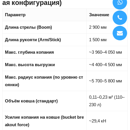
ая конфигурация)
Параметр
Значение
Длина стрелы (Boom)
2 900 мм
Длина рукояти (Arm/Stick)
1 500 мм
Макс. глубина копания
~3 960–4 050 мм
Макс. высота выгрузки
~4 400–4 500 мм
Макс. радиус копания (по уровню ст
~5 700–5 800 мм
оянки)
0,11–0,23 м³ (110–
Объём ковша (стандарт)
230 л)
Усилие копания на ковше (bucket bre
~29,4 кН
akout force)