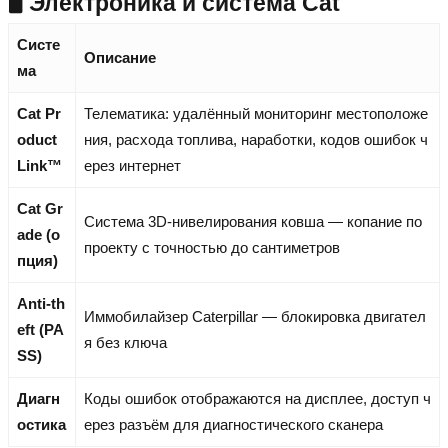
🖥️ Электроника и система Cat
Систе
Описание
ма
Cat Pr
Телематика: удалённый мониторинг местоположе
oduct
ния, расхода топлива, наработки, кодов ошибок ч
Link™
ерез интернет
Cat Gr
Система 3D-нивелирования ковша — копание по
ade (о
проекту с точностью до сантиметров
пция)
Anti-th
Иммобилайзер Caterpillar — блокировка двигател
eft (PA
я без ключа
SS)
Диагн
Коды ошибок отображаются на дисплее, доступ ч
остика
ерез разъём для диагностического сканера