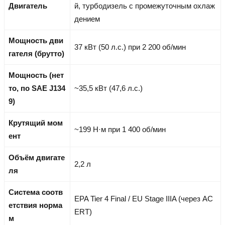
Двигатель
й, турбодизель с промежуточным охлаж
дением
Мощность дви
37 кВт (50 л.с.) при 2 200 об/мин
гателя (брутто)
Мощность (нет
то, по SAE J134
~35,5 кВт (47,6 л.с.)
9)
Крутящий мом
~199 Н·м при 1 400 об/мин
ент
Объём двигате
2,2 л
ля
Система соотв
EPA Tier 4 Final / EU Stage IIIA (через AC
етствия норма
ERT)
м