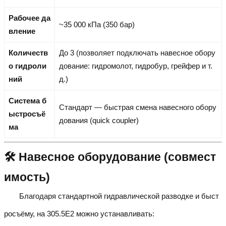
Рабочее да
~35 000 кПа (350 бар)
вление
Количеств
До 3 (позволяет подключать навесное обору
о гидроли
дование: гидромолот, гидробур, грейфер и т.
ний
д.)
Система б
Стандарт — быстрая смена навесного обору
ыстросъё
дования (quick coupler)
ма
🛠️ Навесное оборудование (совмест
имость)
Благодаря стандартной гидравлической разводке и быст
росъёму, на 305.5E2 можно устанавливать: