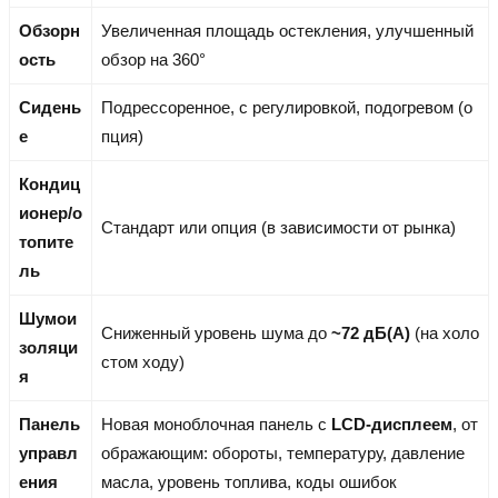
Обзорн
Увеличенная площадь остекления, улучшенный
ость
обзор на 360°
Сидень
Подрессоренное, с регулировкой, подогревом (о
е
пция)
Кондиц
ионер/о
Стандарт или опция (в зависимости от рынка)
топите
ль
Шумои
Сниженный уровень шума до
~72 дБ(A)
(на холо
золяци
стом ходу)
я
Панель
Новая моноблочная панель с
LCD-дисплеем
, от
управл
ображающим: обороты, температуру, давление
ения
масла, уровень топлива, коды ошибок