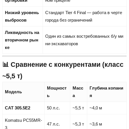
ортировки
ном прицепе
Низкий уровень
Стандарт Tier 4 Final — работа в черте
выбросов
города без ограничений
Ликвидность на
Один из самых востребованных б/у ми
вторичном рын
ни-экскаваторов
ке
📊 Сравнение с конкурентами (класс
~5,5 т)
Мощност
Масс
Глубина копани
Модель
ь
а
я
CAT 305.5E2
50 л.с.
~5,5 т
~4,0 м
Komatsu PC55MR-
47 л.с.
~5,3 т
~3,6 м
3