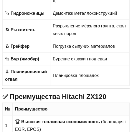
д
🪚
Гидроножницы
Демонтаж металлоконструкций
Разрыхление мёрзлого грунта, скал
🔄
Рыхлитель
ьных пород
🪝
Грейфер
Погрузка сыпучих материалов
🔩
Бур (ямобур)
Бурение скважин под сваи
🧹
Планировочный
Планировка площадок
отвал
✅ Преимущества Hitachi ZX120
№
Преимущество
🏆
Высокая топливная экономичность
(благодаря i-
1
EGR, EPOS)