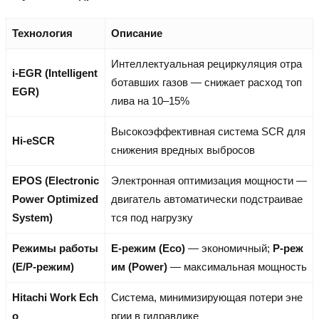
Технология
Описание
Интеллектуальная рециркуляция отра
i-EGR (Intelligent
ботавших газов — снижает расход топ
EGR)
лива на 10–15%
Высокоэффективная система SCR для
Hi-eSCR
снижения вредных выбросов
EPOS (Electronic
Электронная оптимизация мощности —
Power Optimized
двигатель автоматически подстраивае
System)
тся под нагрузку
Режимы работы
E-режим (Eco)
— экономичный;
P-реж
(E/P-режим)
им (Power)
— максимальная мощность
Hitachi Work Ech
Система, минимизирующая потери эне
o
ргии в гидравлике