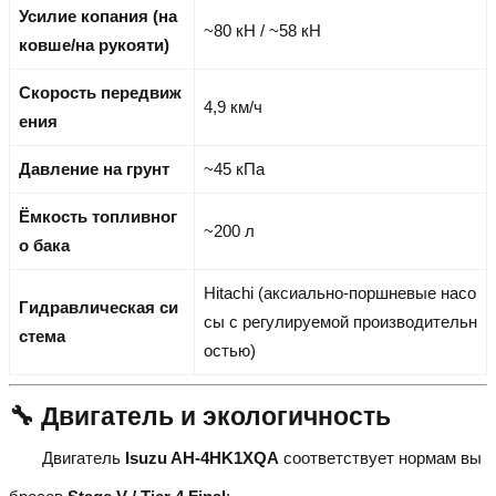
Усилие копания (на
~80 кН / ~58 кН
ковше/на рукояти)
Скорость передвиж
4,9 км/ч
ения
Давление на грунт
~45 кПа
Ёмкость топливног
~200 л
о бака
Hitachi (аксиально-поршневые насо
Гидравлическая си
сы с регулируемой производительн
стема
остью)
🔧 Двигатель и экологичность
Двигатель
Isuzu AH-4HK1XQA
соответствует нормам вы