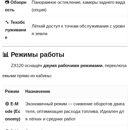
📷
Обзорн
Панорамное остекление, камеры заднего вида
ость
(опция)
🔧
Техобс
Лёгкий доступ к точкам обслуживания с уровн
луживани
я земли
е
📊 Режимы работы
ZX120 оснащён
двумя рабочими режимами
, переключа
емыми прямо из кабины:
Режим
Назначение
🟢
E-M
Экономичный режим — снижение оборотов двига
ode (Ec
теля, оптимизация расхода топлива. Идеален дл
onomy)
я лёгких и средних работ