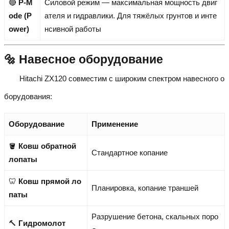
🔴
P-M
Силовой режим — максимальная мощность двиг
ode (P
ателя и гидравлики. Для тяжёлых грунтов и инте
ower)
нсивной работы
🔩 Навесное оборудование
Hitachi ZX120 совместим с широким спектром навесного о
борудования:
Оборудование
Применение
🪣
Ковш обратной
Стандартное копание
лопаты
🦷
Ковш прямой ло
Планировка, копание траншей
паты
Разрушение бетона, скальных поро
🔨
Гидромолот