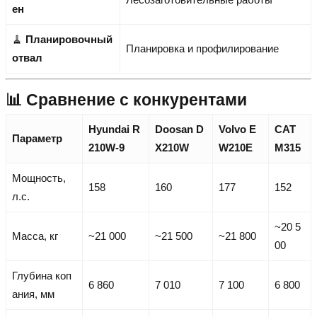
ен
🧹
Планировочный
Планировка и профилирование
отвал
📊 Сравнение с конкурентами
Hyundai R
Doosan D
Volvo E
CAT
Параметр
210W-9
X210W
W210E
M315
Мощность,
158
160
177
152
л.с.
~20 5
Масса, кг
~21 000
~21 500
~21 800
00
Глубина коп
6 860
7 010
7 100
6 800
ания, мм