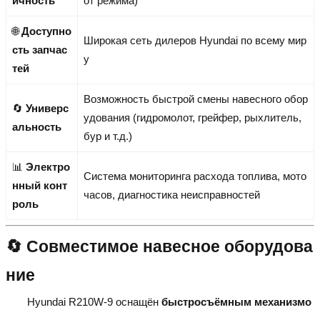
ичность
от режима)
🌐
Доступно
Широкая сеть дилеров Hyundai по всему мир
сть запчас
у
тей
Возможность быстрой смены навесного обор
🔄
Универс
удования (гидромолот, грейфер, рыхлитель,
альность
бур и т.д.)
📊
Электро
Система мониторинга расхода топлива, мото
нный конт
часов, диагностика неисправностей
роль
🔄 Совместимое навесное оборудова
ние
Hyundai R210W-9 оснащён
быстросъёмным механизмо