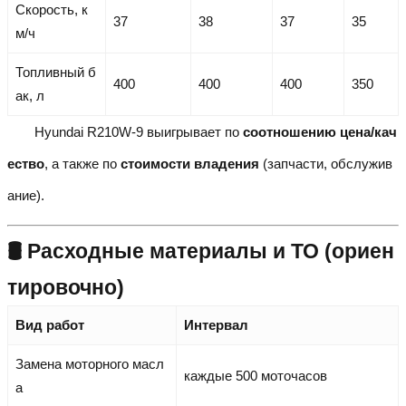
Скорость, к
37
38
37
35
м/ч
Топливный б
400
400
400
350
ак, л
Hyundai R210W-9 выигрывает по
соотношению цена/кач
ество
, а также по
стоимости владения
(запчасти, обслужив
ание).
🛢️ Расходные материалы и ТО (ориен
тировочно)
Вид работ
Интервал
Замена моторного масл
каждые 500 моточасов
а