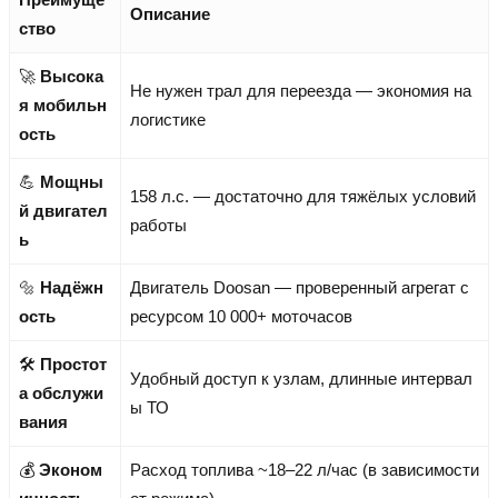
Описание
ство
🚀
Высока
Не нужен трал для переезда — экономия на
я мобильн
логистике
ость
💪
Мощны
158 л.с. — достаточно для тяжёлых условий
й двигател
работы
ь
🔩
Надёжн
Двигатель Doosan — проверенный агрегат с
ость
ресурсом 10 000+ моточасов
🛠️
Простот
Удобный доступ к узлам, длинные интервал
а обслужи
ы ТО
вания
💰
Эконом
Расход топлива ~18–22 л/час (в зависимости