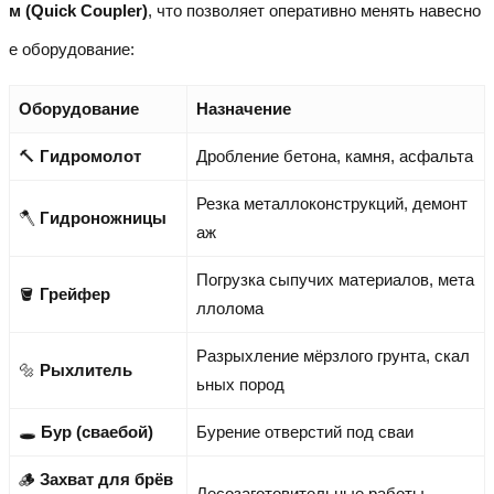
м (Quick Coupler)
, что позволяет оперативно менять навесно
е оборудование:
Оборудование
Назначение
🔨
Гидромолот
Дробление бетона, камня, асфальта
Резка металлоконструкций, демонт
🪓
Гидроножницы
аж
Погрузка сыпучих материалов, мета
🪣
Грейфер
ллолома
Разрыхление мёрзлого грунта, скал
🔩
Рыхлитель
ьных пород
🕳️
Бур (сваебой)
Бурение отверстий под сваи
🪵
Захват для брёв
Лесозаготовительные работы