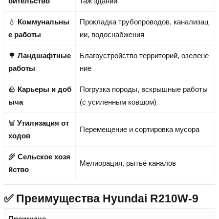
оительство
таж зданий
💧
Коммунальны
Прокладка трубопроводов, канализац
е работы
ии, водоснабжения
🌳
Ландшафтные
Благоустройство территорий, озелене
работы
ние
🪨
Карьеры и доб
Погрузка породы, вскрышные работы
ыча
(с усиленным ковшом)
🗑️
Утилизация от
Перемещение и сортировка мусора
ходов
🌾
Сельское хозя
Мелиорация, рытьё каналов
йство
✅ Преимущества Hyundai R210W-9
Преимуще