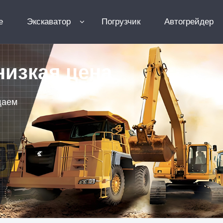
e
Экскаватор
Погрузчик
Автогрейдер
низкая цена
щаем