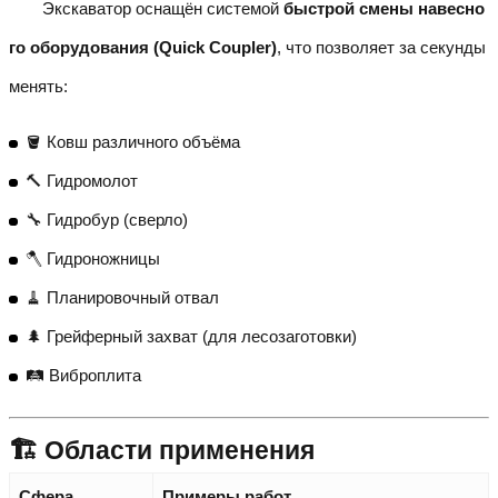
Экскаватор оснащён системой
быстрой смены навесно
го оборудования (Quick Coupler)
, что позволяет за секунды
менять:
🪣 Ковш различного объёма
🔨 Гидромолот
🔧 Гидробур (сверло)
🪓 Гидроножницы
🧹 Планировочный отвал
🌲 Грейферный захват (для лесозаготовки)
🛤️ Виброплита
🏗️ Области применения
Сфера
Примеры работ