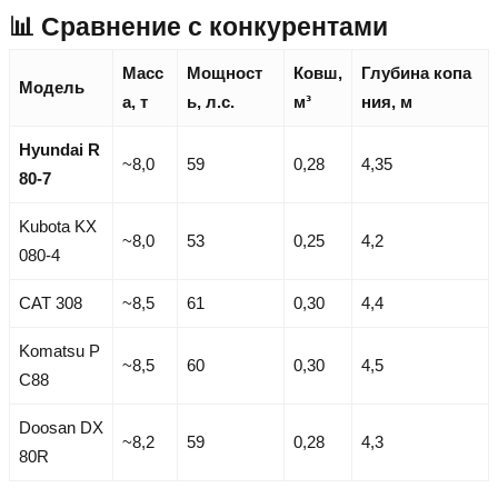
📊 Сравнение с конкурентами
Масс
Мощност
Ковш,
Глубина копа
Модель
а, т
ь, л.с.
м³
ния, м
Hyundai R
~8,0
59
0,28
4,35
80-7
Kubota KX
~8,0
53
0,25
4,2
080-4
CAT 308
~8,5
61
0,30
4,4
Komatsu P
~8,5
60
0,30
4,5
C88
Doosan DX
~8,2
59
0,28
4,3
80R