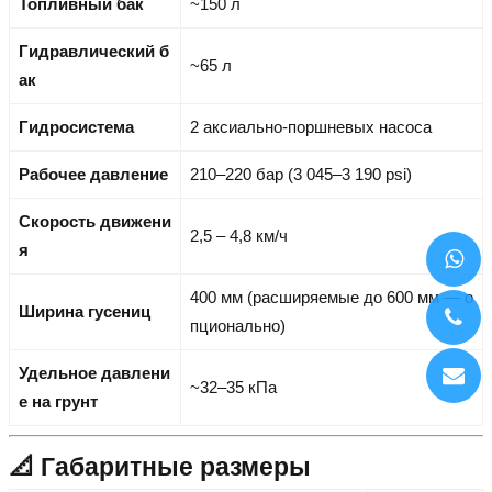
Топливный бак
~150 л
Гидравлический б
~65 л
ак
Гидросистема
2 аксиально-поршневых насоса
Рабочее давление
210–220 бар (3 045–3 190 psi)
Скорость движени
2,5 – 4,8 км/ч
я
400 мм (расширяемые до 600 мм — о
Ширина гусениц
пционально)
Удельное давлени
~32–35 кПа
е на грунт
📐 Габаритные размеры