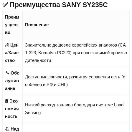
✅ Преимущества SANY SY235C
Преим
ущест
Пояснение
во
💰
Цен
Значительно дешевле европейских аналогов (CA
а/Каче
T 323, Komatsu PC220) при сопоставимой произво
ство
дительности
🔧
Обс
Доступные запчасти, развитая сервисная сеть (о
лужив
собенно в РФ и СНГ)
ание
🛢️
Эко
Низкий расход топлива благодаря системе Load
номич
Sensing
ность
💪
Над