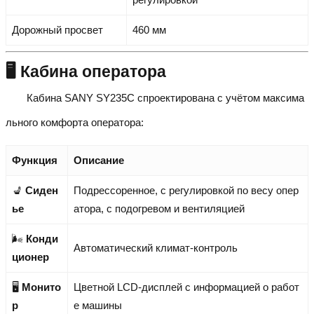
Дорожный просвет
460 мм
🖥️ Кабина оператора
Кабина SANY SY235C спроектирована с учётом максима
льного комфорта оператора:
Функция
Описание
💺
Сиден
Подрессоренное, с регулировкой по весу опер
ье
атора, с подогревом и вентиляцией
🌬️
Конди
Автоматический климат-контроль
ционер
🖥️
Монито
Цветной LCD-дисплей с информацией о работ
р
е машины