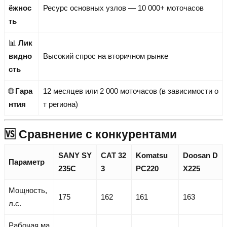
ёжнос
Ресурс основных узлов — 10 000+ моточасов
ть
📊
Лик
видно
Высокий спрос на вторичном рынке
сть
🌐
Гара
12 месяцев или 2 000 моточасов (в зависимости о
нтия
т региона)
🆚 Сравнение с конкурентами
SANY SY
CAT 32
Komatsu
Doosan D
Параметр
235C
3
PC220
X225
Мощность,
175
162
161
163
л.с.
Рабочая ма