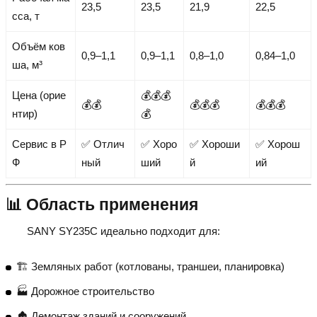
23,5
23,5
21,9
22,5
сса, т
Объём ков
0,9–1,1
0,9–1,1
0,8–1,0
0,84–1,0
ша, м³
Цена (орие
💰💰💰
💰💰
💰💰💰
💰💰💰
нтир)
💰
Сервис в Р
✅ Отлич
✅ Хоро
✅ Хороши
✅ Хорош
Ф
ный
ший
й
ий
📊 Область применения
SANY SY235C идеально подходит для:
🏗️ Земляных работ (котлованы, траншеи, планировка)
🏭 Дорожное строительство
🏚️ Демонтаж зданий и сооружений