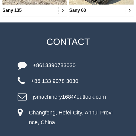
Sany 135
Sany 60
CONTACT
+8613390783030
+86 133 9078 3030
jsmachinery168@outlook.com
Changfeng, Hefei City, Anhui Provi
nce, China