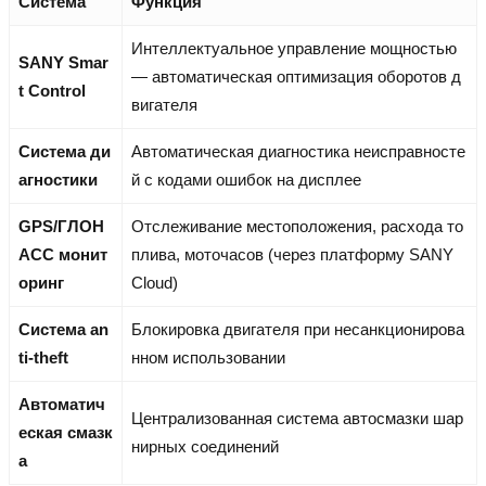
Система
Функция
Интеллектуальное управление мощностью
SANY Smar
— автоматическая оптимизация оборотов д
t Control
вигателя
Система ди
Автоматическая диагностика неисправносте
агностики
й с кодами ошибок на дисплее
GPS/ГЛОН
Отслеживание местоположения, расхода то
АСС монит
плива, моточасов (через платформу SANY
оринг
Cloud)
Система an
Блокировка двигателя при несанкционирова
ti-theft
нном использовании
Автоматич
Централизованная система автосмазки шар
еская смазк
нирных соединений
а