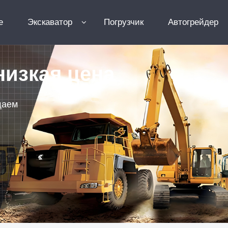
e
Экскаватор
Погрузчик
Автогрейдер
низкая цена
щаем