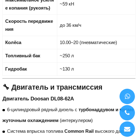
~59 кН
е копания (рукоять)
Скорость передвиже
до 36 км/ч
ния
Колёса
10.00–20 (пневматические)
Топливный бак
~250 л
Гидробак
~130 л
🔧 Двигатель и трансмиссия
Двигатель Doosan DL08-62A
6-цилиндровый рядный дизель с
турбонаддувом и проме
жуточным охлаждением
(интеркулером)
Система впрыска топлива
Common Rail
высокого давлени