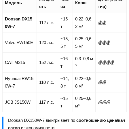
Модель
Ковш
сть
са
тир)
Doosan DX15
~15
0,22–0,6
112 л.с.
💰💰
0W-7
т
2 м³
~15,
0,25–0,6
Volvo EW150E
120 л.с.
💰💰💰
5 т
5 м³
~16
0,3–0,8 м
CAT M315
152 л.с.
💰💰💰💰
т
³
Hyundai RW15
~14,
0,22–0,5
110 л.с.
💰💰
0W-7
8 т
8 м³
~15
0,25–0,6
JCB JS150W
117 л.с.
💰💰💰
т
м³
Doosan DX150W-7 выигрывает по
соотношению цена/кач
ество
и экономичности.