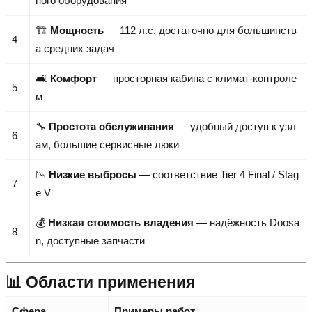
ного оборудования
🏗️
Мощность
— 112 л.с. достаточно для большинств
4
а средних задач
🛋️
Комфорт
— просторная кабина с климат-контроле
5
м
🔧
Простота обслуживания
— удобный доступ к узл
6
ам, большие сервисные люки
📉
Низкие выбросы
— соответствие Tier 4 Final / Stag
7
e V
💰
Низкая стоимость владения
— надёжность Doosa
8
n, доступные запчасти
📊 Области применения
Сфера
Примеры работ