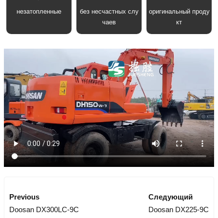
незатопленные
без несчастных слу
оригинальный проду
чаев
кт
Previous
Следующий
Doosan DX300LC-9C
Doosan DX225-9C