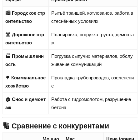
🏙️
Городское стр
Рытьё траншей, котлованов, работа в
оительство
стеснённых условиях
🛣️
Дорожное стр
Планировка, погрузка грунта, демонта
оительство
ж
🏭
Промышленн
Погрузка сыпучих материалов, обслу
ость
живание коммуникаций
🌳
Коммунальное
Прокладка трубопроводов, озеленени
хозяйство
е
🏚️
Снос и демонт
Работа с гидромолотом, разрушение
аж
бетона
🔢 Сравнение с конкурентами
Мощно
Мас
Цена (ориен