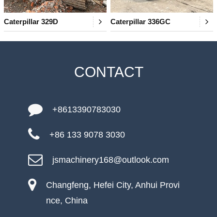
Caterpillar 329D
Caterpillar 336GC
CONTACT
+8613390783030
+86 133 9078 3030
jsmachinery168@outlook.com
Changfeng, Hefei City, Anhui Provi
nce, China