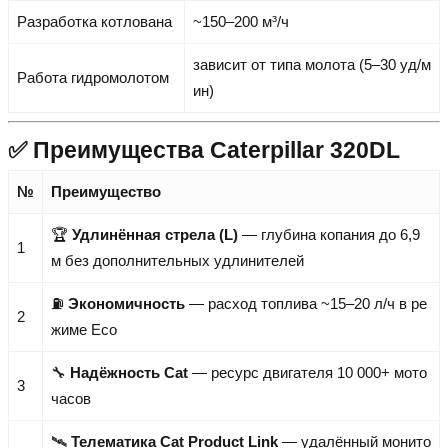
Разработка котлована
~150–200 м³/ч
зависит от типа молота (5–30 уд/м
Работа гидромолотом
ин)
✅ Преимущества Caterpillar 320DL
№
Преимущество
🏆
Удлинённая стрела (L)
— глубина копания до 6,9
1
м без дополнительных удлинителей
⛽
Экономичность
— расход топлива ~15–20 л/ч в ре
2
жиме Eco
🔧
Надёжность Cat
— ресурс двигателя 10 000+ мото
3
часов
🛰️
Телематика Cat Product Link
— удалённый монито