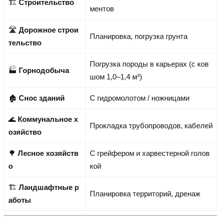
🏗️
Строительство
ментов
🛣️
Дорожное строи
Планировка, погрузка грунта
тельство
Погрузка породы в карьерах (с ков
🏭
Горнодобыча
шом 1,0–1,4 м³)
🏚️
Снос зданий
С гидромолотом / ножницами
🌊
Коммунальное х
Прокладка трубопроводов, кабелей
озяйство
🌳
Лесное хозяйств
С грейфером и харвестерной голов
о
кой
🏗️
Ландшафтные р
Планировка территорий, дренаж
аботы