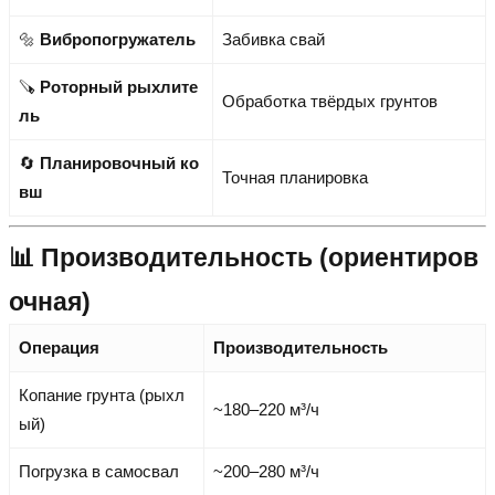
🔩
Вибропогружатель
Забивка свай
🪚
Роторный рыхлите
Обработка твёрдых грунтов
ль
🔄
Планировочный ко
Точная планировка
вш
📊 Производительность (ориентиров
очная)
Операция
Производительность
Копание грунта (рыхл
~180–220 м³/ч
ый)
Погрузка в самосвал
~200–280 м³/ч