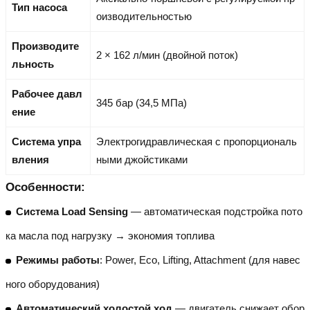
Тип насоса
оизводительностью
Производите
2 × 162 л/мин (двойной поток)
льность
Рабочее давл
345 бар (34,5 МПа)
ение
Система упра
Электрогидравлическая с пропорциональ
вления
ными джойстиками
Особенности:
Система Load Sensing
— автоматическая подстройка пото
ка масла под нагрузку → экономия топлива
Режимы работы
: Power, Eco, Lifting, Attachment (для навес
ного оборудования)
Автоматический холостой ход
— двигатель снижает обор