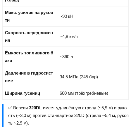
Макс. усилие на рукоя
~90 кН
ти
Скорость передвижен
~4,8 км/ч
ия
Ёмкость топливного б
~360 л
ака
Давление в гидросист
34,5 МПа (345 бар)
еме
Ширина гусениц
600 мм (трёхгребневые)
✅ Версия
320DL
имеет удлинённую стрелу (~5,9 м) и руко
ять (~3,0 м) против стандартной 320D (стрела ~5,4 м, рукоя
ть ~2,9 м).