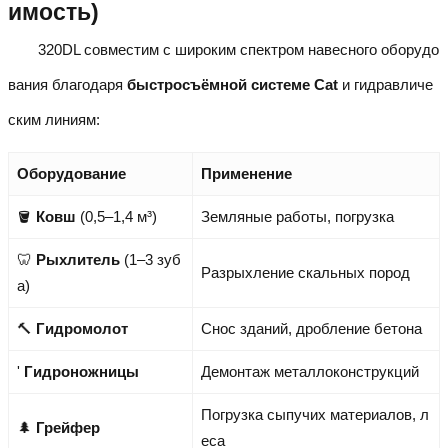
имость)
320DL совместим с широким спектром навесного оборудо
вания благодаря
быстросъёмной системе Cat
и гидравличе
ским линиям:
Оборудование
Применение
🪣
Ковш
(0,5–1,4 м³)
Земляные работы, погрузка
🦷
Рыхлитель
(1–3 зуб
Разрыхление скальных пород
а)
🔨
Гидромолот
Снос зданий, дробление бетона
'
Гидроножницы
Демонтаж металлоконструкций
Погрузка сыпучих материалов, л
🌲
Грейфер
еса