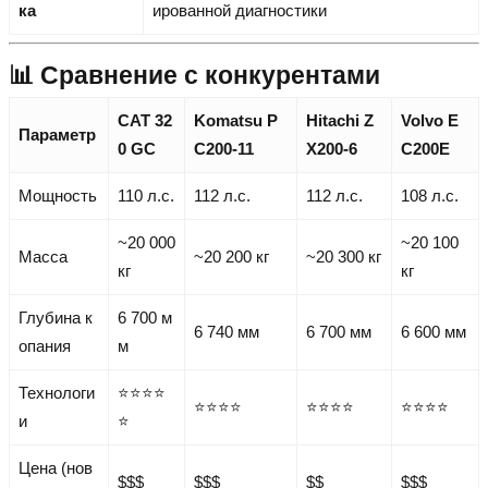
ка
ированной диагностики
📊 Сравнение с конкурентами
CAT 32
Komatsu P
Hitachi Z
Volvo E
Параметр
0 GC
C200-11
X200-6
C200E
Мощность
110 л.с.
112 л.с.
112 л.с.
108 л.с.
~20 000
~20 100
Масса
~20 200 кг
~20 300 кг
кг
кг
Глубина к
6 700 м
6 740 мм
6 700 мм
6 600 мм
опания
м
Технологи
⭐⭐⭐⭐
⭐⭐⭐⭐
⭐⭐⭐⭐
⭐⭐⭐⭐
и
⭐
Цена (нов
$$$
$$$
$$
$$$