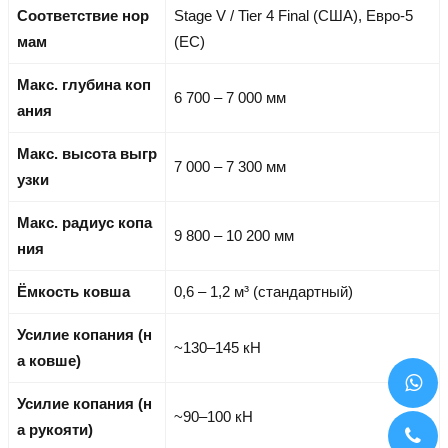
Соответствие нор
Stage V / Tier 4 Final (США), Евро-5
мам
(ЕС)
Макс. глубина коп
6 700 – 7 000 мм
ания
Макс. высота выгр
7 000 – 7 300 мм
узки
Макс. радиус копа
9 800 – 10 200 мм
ния
Ёмкость ковша
0,6 – 1,2 м³ (стандартный)
Усилие копания (н
~130–145 кН
а ковше)
Усилие копания (н
~90–100 кН
а рукояти)