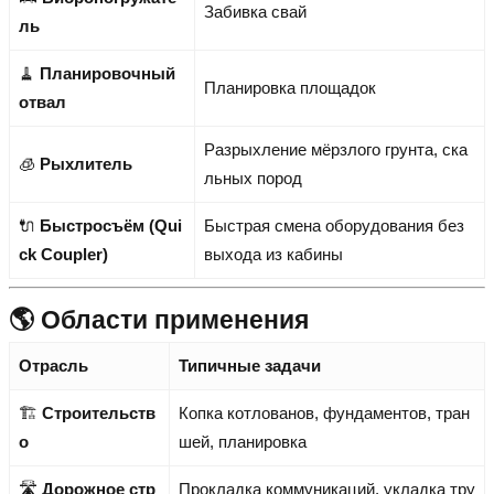
Забивка свай
ль
🧹
Планировочный
Планировка площадок
отвал
Разрыхление мёрзлого грунта, ска
🧊
Рыхлитель
льных пород
🔌
Быстросъём (Qui
Быстрая смена оборудования без
ck Coupler)
выхода из кабины
🌎 Области применения
Отрасль
Типичные задачи
🏗️
Строительств
Копка котлованов, фундаментов, тран
о
шей, планировка
🛣️
Дорожное стр
Прокладка коммуникаций, укладка тру