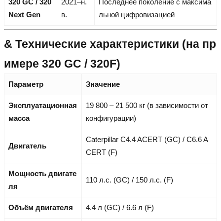
320 GC / 320
2021–н.
Последнее поколение с максима
Next Gen
в.
льной цифровизацией
& Технические характеристики (на пр
имере 320 GC / 320F)
Параметр
Значение
Эксплуатационная
19 800 – 21 500 кг (в зависимости от
масса
конфигурации)
Caterpillar C4.4 ACERT (GC) / C6.6 A
Двигатель
CERT (F)
Мощность двигате
110 л.с. (GC) / 150 л.с. (F)
ля
Объём двигателя
4.4 л (GC) / 6.6 л (F)