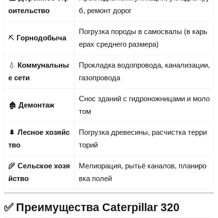
оительство
б, ремонт дорог
Погрузка породы в самосвалы (в карь
⛏️
Горнодобыча
ерах среднего размера)
💧
Коммунальны
Прокладка водопровода, канализации,
е сети
газопровода
Снос зданий с гидроножницами и моло
🏚️
Демонтаж
том
🌲
Лесное хозяйс
Погрузка древесины, расчистка терри
тво
торий
🌾
Сельское хозя
Мелиорация, рытьё каналов, планиро
йство
вка полей
✅ Преимущества Caterpillar 320