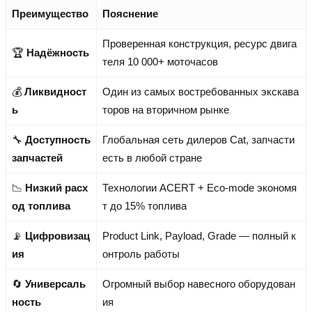
Преимущество
Пояснение
Проверенная конструкция, ресурс двига
🏆
Надёжность
теля 10 000+ моточасов
💰
Ликвидност
Один из самых востребованных экскава
ь
торов на вторичном рынке
🔧
Доступность
Глобальная сеть дилеров Cat, запчасти
запчастей
есть в любой стране
📉
Низкий расх
Технологии ACERT + Eco-mode экономя
од топлива
т до 15% топлива
📡
Цифровизац
Product Link, Payload, Grade — полный к
ия
онтроль работы
🔄
Универсаль
Огромный выбор навесного оборудован
ность
ия