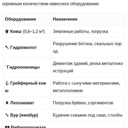
огромным количеством навесного оборудования:
Оборудование
Назначение
🪣
Ковш
(0,6–1,2 м³)
Земляные работы, погрузка
Разрушение бетона, скальных пор
🔨
Гидромолот
од
Демонтаж зданий, резка металлоко
'
Гидроножницы
нструкций
🪝
Грейферный ков
Работа с сыпучими материалами,
ш
металлоломом
🌲
Лесозахват
Погрузка брёвен, сортиментов
🔧
Бур (ямобур)
Бурение скважин под сваи, столбы
🛤️
Вибропогружате