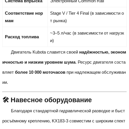
Система впрыска
Электронный Common Rail
Соответствие нор
Stage V / Tier 4 Final (в зависимости о
мам
т рынка)
~3–5 л/час (в зависимости от нагрузк
Расход топлива
и)
Двигатель Kubota славится своей
надёжностью, эконом
ичностью и низким уровнем шума
. Ресурс двигателя соста
вляет
более 10 000 моточасов
при надлежащем обслуживан
ии.
🛠️ Навесное оборудование
Благодаря стандартной гидравлической разводке и быст
росъёмному креплению, KX183-3 совместим с широким спект