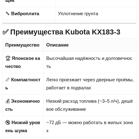
щик
🔧
Виброплита
Уплотнение грунта
✅ Преимущества Kubota KX183-3
Преимущество
Описание
🏆
Японское ка
Высочайшая надёжность и долговечнос
чество
ть
📏
Компактност
Легко проезжает через дверные проёмы,
ь
работает в подвалах
💰
Экономично
Низкий расход топлива (~3–5 л/ч), дешё
сть
вое обслуживание
🔇
Низкий уров
~72 дБ — можно работать в жилых зона
ень шума
х