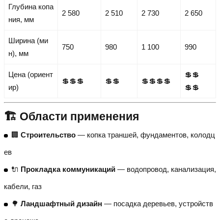
Глубина копа
2 580
2 510
2 730
2 650
ния, мм
Ширина (ми
750
980
1 100
990
н), мм
Цена (ориент
💲💲
💲💲💲
💲💲
💲💲💲💲
ир)
💲💲
🏗️ Области применения
🏢
Строительство
— копка траншей, фундаментов, колодц
ев
🔌
Прокладка коммуникаций
— водопровод, канализация,
кабели, газ
🌳
Ландшафтный дизайн
— посадка деревьев, устройств