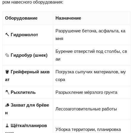
ром навесного оборудования:
Оборудование
Назначение
Разрушение бетона, асфальта, ка
🔨
Гидромолот
мня
Бурение отверстий под столбы, св
🔩
Гидробур (шнек)
аи
🪣
Грейферный захв
Погрузка сыпучих материалов, му
ат
сора
🪓
Рыхлитель
Разрыхление мёрзлого грунта
🪵
Захват для брёве
Лесозаготовительные работы
н
🧹
Щётка/планиров
Уборка территории, планировка