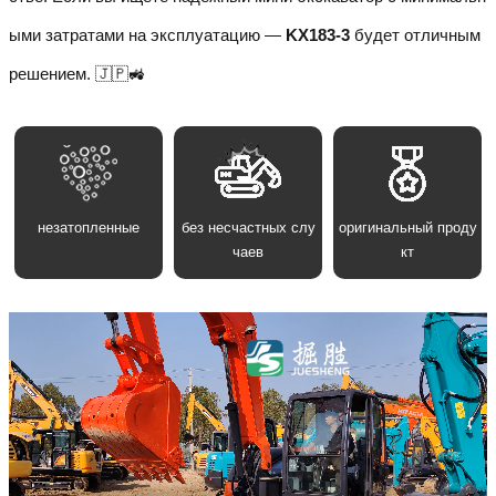
ыми затратами на эксплуатацию —
KX183-3
будет отличным
решением. 🇯🇵🚜
незатопленные
без несчастных слу
оригинальный проду
чаев
кт