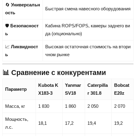
🔄
Универсальн
Быстрая смена навесного оборудования
ость
🛡️
Безопасност
Кабина ROPS/FOPS, камеры заднего ви
ь
да (опционально)
📈
Ликвидност
Высокая остаточная стоимость на втори
ь
чном рынке
📊 Сравнение с конкурентами
Kubota K
Yanmar
Caterpilla
Bobcat
Параметр
X183-3
SV18
r 301.8
E20z
Масса, кг
1 830
1 860
2 050
2 070
Мощность,
18,1
17,2
19,4
19,2
л.с.