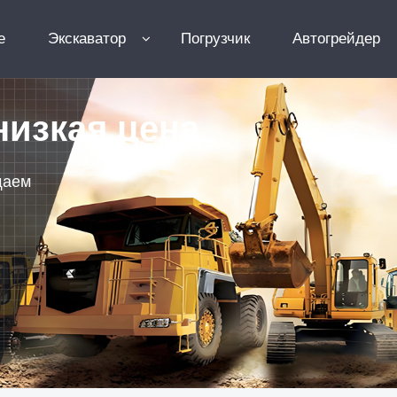
e
Экскаватор
Погрузчик
Автогрейдер
низкая цена
щаем