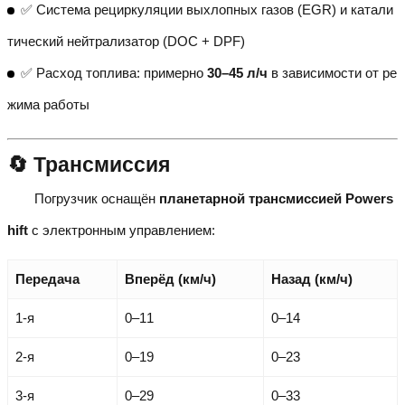
✅ Система рециркуляции выхлопных газов (EGR) и катали
тический нейтрализатор (DOC + DPF)
✅ Расход топлива: примерно
30–45 л/ч
в зависимости от ре
жима работы
🔄 Трансмиссия
Погрузчик оснащён
планетарной трансмиссией Powers
hift
с электронным управлением:
Передача
Вперёд (км/ч)
Назад (км/ч)
1-я
0–11
0–14
2-я
0–19
0–23
3-я
0–29
0–33