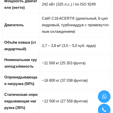
Мощность двигат
242 кВт (325 л.с.) / по ISO 9249
еля (нетто)
Cat® C18 ACERT® (дизельный, 6-цил
Двигатель
индровый, турбонаддув с промежуточ
ным охлаждением)
Объём ковша (ст
2,7 – 3,8 м³ (3,5 – 5,0 куб. ярда)
андартный)
Номинальная гру
~11 500 кг (25 353 фунта)
зоподъёмность
Опрокидывающа
~16 800 кг (37 038 фунтов)
я нагрузка (50%)
Статическая опро
кидывающая наг
~12 500 кг (27 558 фунтов)
рузка (35%)