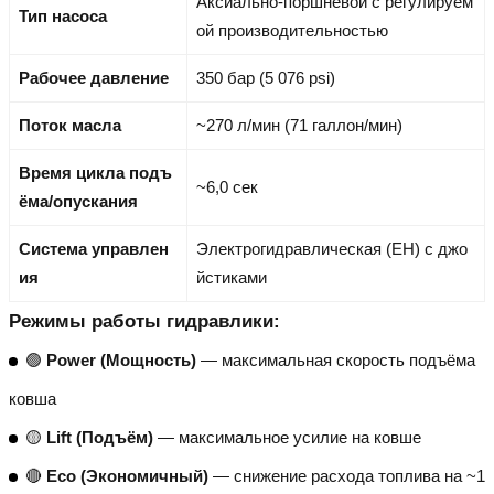
Аксиально-поршневой с регулируем
Тип насоса
ой производительностью
Рабочее давление
350 бар (5 076 psi)
Поток масла
~270 л/мин (71 галлон/мин)
Время цикла подъ
~6,0 сек
ёма/опускания
Система управлен
Электрогидравлическая (EH) с джо
ия
йстиками
Режимы работы гидравлики:
🟢
Power (Мощность)
— максимальная скорость подъёма
ковша
🟡
Lift (Подъём)
— максимальное усилие на ковше
🔴
Eco (Экономичный)
— снижение расхода топлива на ~1