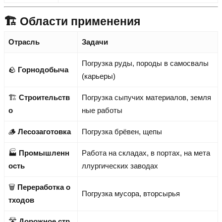
🏗️ Области применения
Отрасль
Задачи
Погрузка руды, породы в самосвалы
🪨
Горнодобыча
(карьеры)
🏗️
Строительств
Погрузка сыпучих материалов, земля
о
ные работы
🪵
Лесозаготовка
Погрузка брёвен, щепы
🏭
Промышленн
Работа на складах, в портах, на мета
ость
ллургических заводах
🗑️
Переработка о
Погрузка мусора, вторсырья
тходов
🛣️
Дорожное стр