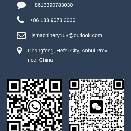
+8613390783030
+86 133 9078 3030
jsmachinery168@outlook.com
Changfeng, Hefei City, Anhui Provi
nce, China