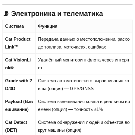
📡 Электроника и телематика
Система
Функция
Cat Product
Передача данных о местоположении, расхо
Link™
де топлива, моточасах, ошибках
Cat VisionLi
Удалённый мониторинг флота через интерн
nk®
ет
Grade with 2
Система автоматического выравнивания ко
D/3D
вша (опция) — GPS/GNSS
Payload (Взв
Система взвешивания ковша в реальном вр
ешивание)
емени (опция) — точность ±1%
Cat Detect
Система обнаружения людей и объектов во
(DET)
круг машины (опция)