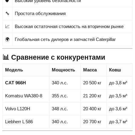
🛡️
Высокий уровень безопасности
🔧
Простота обслуживания
📈
Высокая остаточная стоимость на вторичном рынке
🌍
Глобальная сеть дилеров и запчастей Caterpillar
📊 Сравнение с конкурентами
Модель
Мощность
Масса
Ковш
CAT 966H
340 л.с.
20 500 кг
до 3,8 м³
Komatsu WA380-8
355 л.с.
21 200 кг
до 3,5 м³
Volvo L120H
348 л.с.
20 400 кг
до 3,6 м³
Liebherr L 586
340 л.с.
20 700 кг
до 3,7 м³