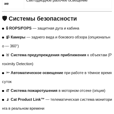
Светодиодное рабочее освещение
ие
🛡️ Системы безопасности
🔒
ROPS/FOPS
— защитная дуга и кабина
📹
Камеры
— заднего вида и бокового обзора (опциональн
о — 360°)
🚨
Система предупреждения приближения
к объектам (P
roximity Detection)
🔦
Автоматическое освещение
при работе в тёмное время
суток
🧯
Система пожаротушения
в моторном отсеке (опция)
📡
Cat Product Link™
— телематическая система монитори
нга в реальном времени