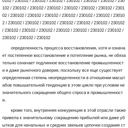
0102 / 230102 / 230102 / 230102 / 230102 / 230102 / 230102 / 230
102 / 230102 / 230102 / 230102 / 230102 / 230102 / 230102 / 2301
02 / 230102 / 230102 / 230102 / 230102 / 230102 / 230102 / 23010
2 / 230102 / 230102 / 230102 / 230102 / 230102 / 230102 / 230102
/ 230102 / 230102 / 230102 / 230102 / 230102 / 230102 / 230102 /
230102 / 230102 / 230102
определенность процесса восстановления, хотя и означа
ет постепенное восстановление и потепление рынка, не обяза
тельно означает подлинное восстановление промышленност
и и даже рыночного доверия, поскольку все еще существует
определенная степень неопределенности в отношении масшт
абов повышательной тенденции в этом цикле при условии не
значительного сокращения общего спроса в промышленност
и.
кроме того, внутренняя конкуренция в этой отрасли также
привела к значительному сокращению прибылей или даже уб
ытков для начальных и средних звеньев цепочки создания ст