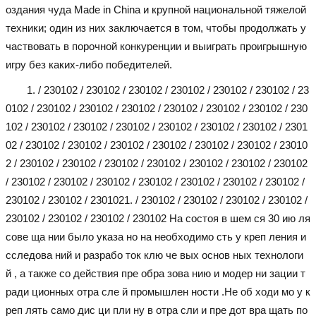
оздания чуда Made in China и крупной национальной тяжелой
техники; один из них заключается в том, чтобы продолжать у
частвовать в порочной конкуренции и выиграть проигрышную
игру без каких-либо победителей.
1. / 230102 / 230102 / 230102 / 230102 / 230102 / 230102 / 23
0102 / 230102 / 230102 / 230102 / 230102 / 230102 / 230102 / 230
102 / 230102 / 230102 / 230102 / 230102 / 230102 / 230102 / 2301
02 / 230102 / 230102 / 230102 / 230102 / 230102 / 230102 / 23010
2 / 230102 / 230102 / 230102 / 230102 / 230102 / 230102 / 230102
/ 230102 / 230102 / 230102 / 230102 / 230102 / 230102 / 230102 /
230102 / 230102 / 230102
1. / 230102 / 230102 / 230102 / 230102 /
230102 / 230102 / 230102 / 230102
На состоя в шем ся 30 ию ля
сове ща нии было указа но на необходимо сть у креп ления и
сследова ний и разрабо ток клю че вых основ ных технологи
й , а также со действия пре обра зова нию и модер ни зации т
ради ционных отра сле й промышлен ности .Не об ходи мо у к
реп лять само дис ци пли ну в отра сли и пре дот вра щать по