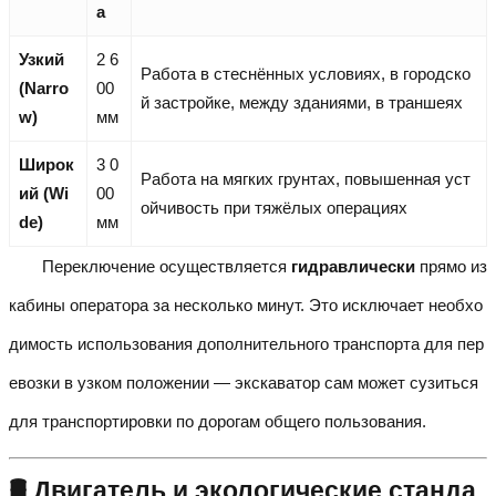
а
Узкий
2 6
Работа в стеснённых условиях, в городско
(Narro
00
й застройке, между зданиями, в траншеях
w)
мм
Широк
3 0
Работа на мягких грунтах, повышенная уст
ий (Wi
00
ойчивость при тяжёлых операциях
de)
мм
Переключение осуществляется
гидравлически
прямо из
кабины оператора за несколько минут. Это исключает необхо
димость использования дополнительного транспорта для пер
евозки в узком положении — экскаватор сам может сузиться
для транспортировки по дорогам общего пользования.
🛢️ Двигатель и экологические станда