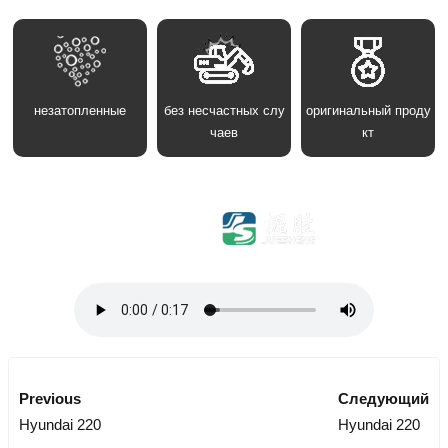
незатопленные
без несчастных слу
оригинальный проду
чаев
кт
Previous
Следующий
Hyundai 220
Hyundai 220