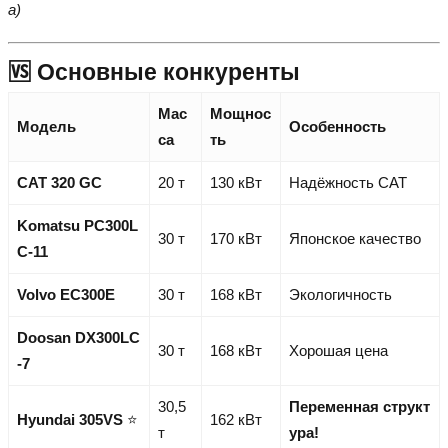
а)
🆚 Основные конкуренты
Мас
Мощнос
Модель
Особенность
са
ть
CAT 320 GC
20 т
130 кВт
Надёжность CAT
Komatsu PC300L
30 т
170 кВт
Японское качество
C-11
Volvo EC300E
30 т
168 кВт
Экологичность
Doosan DX300LC
30 т
168 кВт
Хорошая цена
-7
30,5
Переменная структ
Hyundai 305VS
⭐
162 кВт
т
ура!