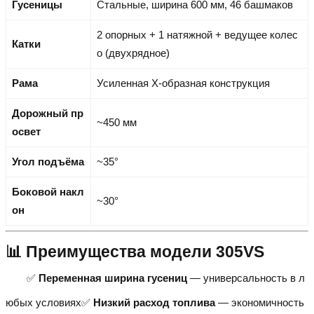
Гусеницы
Стальные, ширина 600 мм, 46 башмаков
2 опорных + 1 натяжной + ведущее колес
Катки
о (двухрядное)
Рама
Усиленная X-образная конструкция
Дорожный пр
~450 мм
освет
Угол подъёма
~35°
Боковой накл
~30°
он
📊 Преимущества модели 305VS
✅
Переменная ширина гусениц
— универсальность в л
юбых условиях✅
Низкий расход топлива
— экономичность