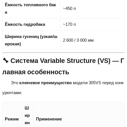
Ёмкость топливного бак
~450 л
а
Ёмкость гидробака
~170 л
Ширина гусениц (узкая/ш
2 600 / 3 000 мм
ирокая)
🔧 Система Variable Structure (VS) — Г
лавная особенность
Это
ключевое преимущество
модели 305VS перед конк
урентами:
Ш
ир
Режим
Применение
ин