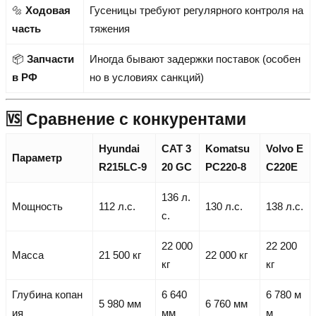
🔩
Ходовая
Гусеницы требуют регулярного контроля на
часть
тяжения
📦
Запчасти
Иногда бывают задержки поставок (особен
в РФ
но в условиях санкций)
🆚 Сравнение с конкурентами
Hyundai
CAT 3
Komatsu
Volvo E
Параметр
R215LC-9
20 GC
PC220-8
C220E
136 л.
Мощность
112 л.с.
130 л.с.
138 л.с.
с.
22 000
22 200
Масса
21 500 кг
22 000 кг
кг
кг
Глубина копан
6 640
6 780 м
5 980 мм
6 760 мм
ия
мм
м