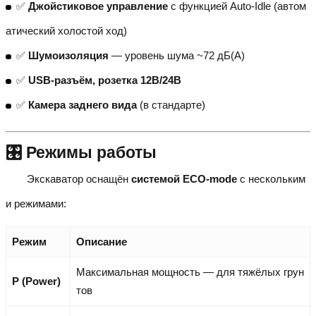
✅
Джойстиковое управление
с функцией Auto-Idle (автом
атический холостой ход)
✅
Шумоизоляция
— уровень шума ~72 дБ(А)
✅
USB-разъём, розетка 12В/24В
✅
Камера заднего вида
(в стандарте)
🎛️ Режимы работы
Экскаватор оснащён
системой ECO-mode
с нескольким
и режимами:
Режим
Описание
Максимальная мощность — для тяжёлых грун
P (Power)
тов