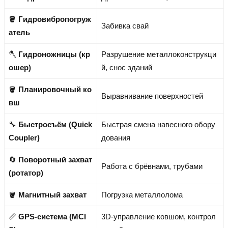
🪣
Гидровибропогруж
Забивка свай
атель
🪓
Гидроножницы (кр
Разрушение металлоконструкци
ошер)
й, снос зданий
🪣
Планировочный ко
Выравнивание поверхностей
вш
🔧
Быстросъём (Quick
Быстрая смена навесного обору
Coupler)
дования
🔄
Поворотный захват
Работа с брёвнами, трубами
(ротатор)
🪣
Магнитный захват
Погрузка металлолома
📏
GPS-система (MCI
3D-управление ковшом, контрол