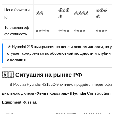
Цена (ориенти
💰💰💰
💰💰💰
💰💰
💰💰💰💰
р)
💰
💰
Топливная эф
⭐⭐⭐⭐⭐
⭐⭐⭐⭐
⭐⭐⭐⭐
⭐⭐⭐⭐
фективность
📌 Hyundai 215 выигрывает по
цене и экономичности
, но у
ступает конкурентам по
абсолютной мощности и глубин
е копания
.
🇷🇺 Ситуация на рынке РФ
В России Hyundai R215LC-9 активно продаётся через офи
циального дилера
«Хёндэ Комстрак» (Hyundai Construction
Equipment Russia)
.