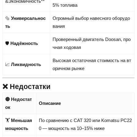
&Экономичность**
5% топлива
🔩
Универсальнос
Огромный выбор навесного оборудо
ть
вания
Проверенный двигатель Doosan, про
🛡️
Надёжность
чная ходовая
Высокая остаточная стоимость на вт
📈
Ликвидность
оричном рынке
❌ Недостатки
🔴 Недостат
Описание
ок
🏋️
Меньшая
По сравнению с CAT 320 или Komatsu PC22
мощность
0 — мощность на 10–15% ниже