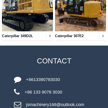
Caterpillar 349D2L
Caterpillar 307E2
CONTACT
+8613390783030
+86 133 9078 3030
jsmachinery168@outlook.com