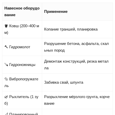
Навесное оборудо
Применение
вание
🪣 Ковш (200–400 м
Копание траншей, планировка
м)
Разрушение бетона, асфальта, скал
🔨 Гидромолот
ьных пород
Демонтаж конструкций, резка метал
🪚 Гидроножницы
ла
🔩 Вибропогружате
Забивка свай, шпунта
ль
🌿 Рыхлитель (1 зу
Разрыхление мёрзлого грунта, корче
б)
вание
📐 Планировочный