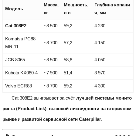
Масса,
Мощность,
Глубина копани
Модель
кг
л.с.
я, мм
Cat 308E2
~8 500
59,2
4 230
Komatsu PC88
~8 700
57,2
4 150
MR-11
JCB 8065
~8 500
58,8
4 050
Kubota KX080-4
~7 900
51,4
3 970
Volvo ECR88
~8 700
59,2
4 300
Cat 308E2 выигрывает за счёт
лучшей системы монито
ринга (Product Link)
,
высокой ликвидности на вторичном
рынке
и
развитой сервисной сети Caterpillar
.