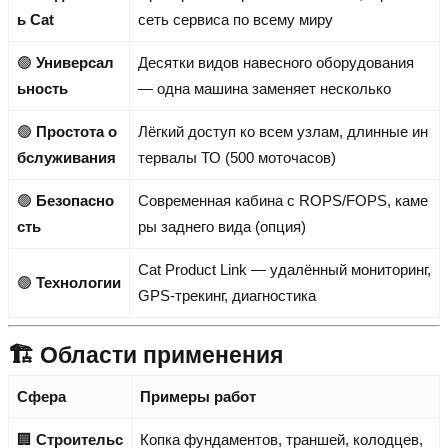
ь Cat
сеть сервиса по всему миру
🟢
Универсал
Десятки видов навесного оборудования
ьность
— одна машина заменяет несколько
🟢
Простота о
Лёгкий доступ ко всем узлам, длинные ин
бслуживания
тервалы ТО (500 моточасов)
🟢
Безопасно
Современная кабина с ROPS/FOPS, каме
сть
ры заднего вида (опция)
Cat Product Link — удалённый мониторинг,
🟢
Технологии
GPS-трекинг, диагностика
🏗️ Области применения
Сфера
Примеры работ
🏢
Строительс
Копка фундаментов, траншей, колодцев,