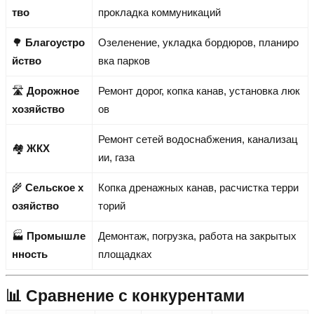
тво
прокладка коммуникаций
🌳
Благоустро
Озеленение, укладка бордюров, планиро
йство
вка парков
🛣️
Дорожное
Ремонт дорог, копка канав, установка люк
хозяйство
ов
Ремонт сетей водоснабжения, канализац
🏘️
ЖКХ
ии, газа
🌾
Сельское х
Копка дренажных канав, расчистка терри
озяйство
торий
🏭
Промышле
Демонтаж, погрузка, работа на закрытых
нность
площадках
📊 Сравнение с конкурентами