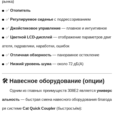
рынка)
✅
Отопитель
✅
Регулируемое сиденье
с подрессориванием
✅
Джойстиковое управление
— плавное и интуитивное
✅
Цветной LCD-дисплей
— отображение параметров двиг
ателя, гидравлики, наработки, ошибок
✅
Отличная обзорность
— панорамное остекление
✅
Низкий уровень шума
— около 72 дБ(А)
🛠️ Навесное оборудование (опции)
Одним из главных преимуществ 308E2 является
универс
альность
— быстрая смена навесного оборудования благода
ря системе
Cat Quick Coupler
(быстросъём):