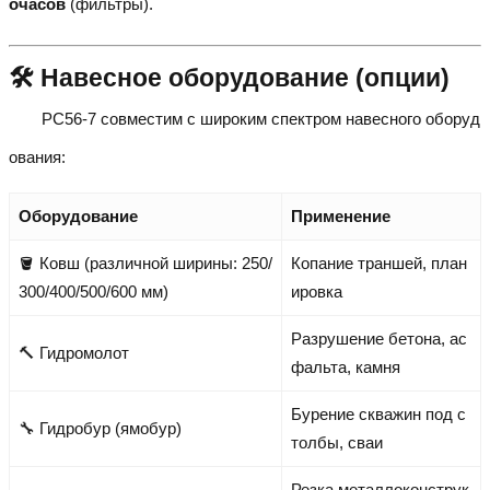
очасов
(фильтры).
🛠 Навесное оборудование (опции)
PC56-7 совместим с широким спектром навесного оборуд
ования:
Оборудование
Применение
🪣 Ковш (различной ширины: 250/
Копание траншей, план
300/400/500/600 мм)
ировка
Разрушение бетона, ас
🔨 Гидромолот
фальта, камня
Бурение скважин под с
🔧 Гидробур (ямобур)
толбы, сваи
Резка металлоконструк