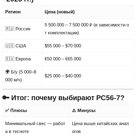
Регион
Цена (новый)
5 500 000 – 7 500 000 ₽ (в зависимости о
🇷🇺 Россия
т комплектации)
🇺🇸 США
$55 000 – $70 000
🇪🇺 Европа
€50 000 – €65 000
🌍 Б/у (5 000–8
$25 000 – $40 000
000 м/ч)
🔑 Итог: почему выбирают PC56-7?
✅ Плюсы
⚠️ Минусы
Минимальный свес — работ
Цена выше китайских анал
а в тесноте
огов