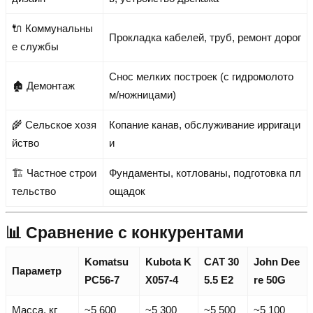
🔌 Коммунальны
Прокладка кабелей, труб, ремонт дорог
е службы
Снос мелких построек (с гидромолото
🏚 Демонтаж
м/ножницами)
🌾 Сельское хозя
Копание канав, обслуживание ирригаци
йство
и
🏗 Частное строи
Фундаменты, котлованы, подготовка пл
тельство
ощадок
📊 Сравнение с конкурентами
Komatsu
Kubota K
CAT 30
John Dee
Параметр
PC56-7
X057-4
5.5 E2
re 50G
Масса, кг
~5 600
~5 300
~5 500
~5 100