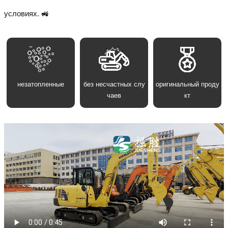
условиях. 🚜
незатопленные
без несчастных слу
оригинальный проду
чаев
кт