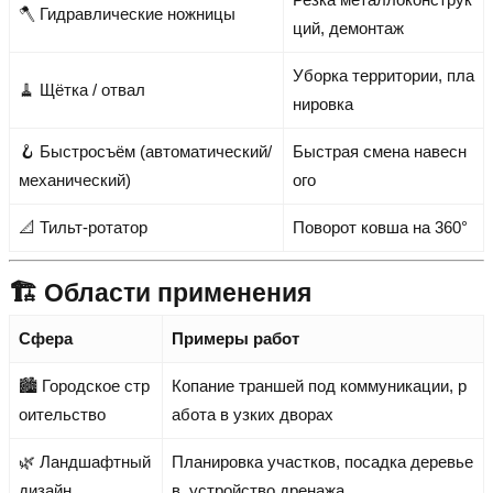
🪓 Гидравлические ножницы
ций, демонтаж
Уборка территории, пла
🧹 Щётка / отвал
нировка
🪝 Быстросъём (автоматический/
Быстрая смена навесн
механический)
ого
📐 Тильт-ротатор
Поворот ковша на 360°
🏗 Области применения
Сфера
Примеры работ
🏙 Городское стр
Копание траншей под коммуникации, р
оительство
абота в узких дворах
🌿 Ландшафтный
Планировка участков, посадка деревье
дизайн
в, устройство дренажа