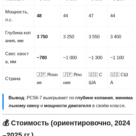
Мощность,
48
44
47
44
л.с.
Глубина коп
3 750
3 250
3 550
3 400
ания, мм
Свес хвост
~780
~1 000
~1 300
~1 100
а, мм
🇯🇵 Япон
🇯🇵 Япо
🇺🇸 С
🇺🇸 СШ
Страна
ия
ния
ША
А
Вывод
: PC56-7 выигрывает по
глубине копания
,
минима
льному свесу
и
мощности двигателя
в своём классе.
💰 Стоимость (ориентировочно, 2024
–2025 гг.)