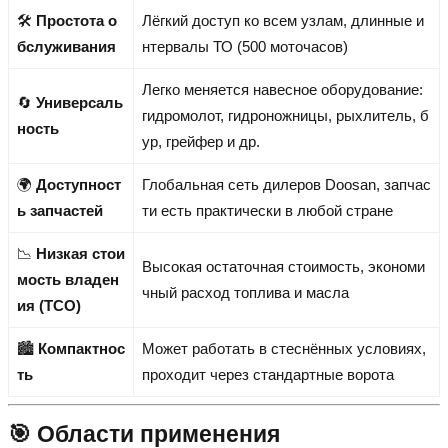
🛠️
Простота о
Лёгкий доступ ко всем узлам, длинные и
бслуживания
нтервалы ТО (500 моточасов)
Легко меняется навесное оборудование:
🔄
Универсаль
гидромолот, гидроножницы, рыхлитель, б
ность
ур, грейфер и др.
🌍
Доступност
Глобальная сеть дилеров Doosan, запчас
ь запчастей
ти есть практически в любой стране
📉
Низкая стои
Высокая остаточная стоимость, экономи
мость владен
чный расход топлива и масла
ия (TCO)
🏙️
Компактнос
Может работать в стеснённых условиях,
ть
проходит через стандартные ворота
🎯 Области применения