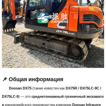
📌 Общая информация
Doosan DX75
(также известен как
DX75R / DX75LC-9C /
DX75LC-9
) — это
среднетоннажный гусеничный экскавато
р
южнокорейского производства компании
Doosan Infracore