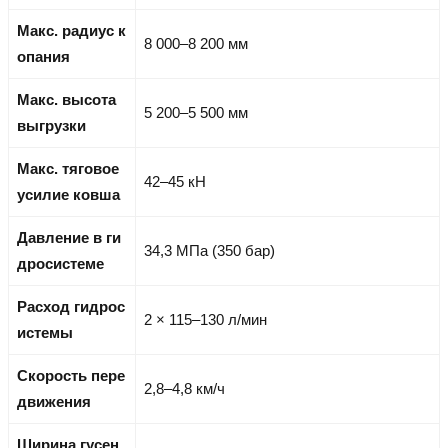
Макс. радиус к
8 000–8 200 мм
опания
Макс. высота
5 200–5 500 мм
выгрузки
Макс. тяговое
42–45 кН
усилие ковша
Давление в ги
34,3 МПа (350 бар)
дросистеме
Расход гидрос
2 × 115–130 л/мин
истемы
Скорость пере
2,8–4,8 км/ч
движения
Ширина гусен