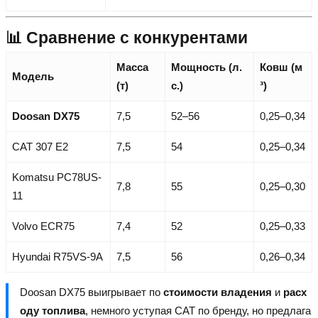
📊 Сравнение с конкурентами
Масса
Мощность (л.
Ковш (м
Модель
(т)
с.)
³)
Doosan DX75
7,5
52–56
0,25–0,34
CAT 307 E2
7,5
54
0,25–0,34
Komatsu PC78US-
7,8
55
0,25–0,30
11
Volvo ECR75
7,4
52
0,25–0,33
Hyundai R75VS-9A
7,5
56
0,26–0,34
Doosan DX75 выигрывает по
стоимости владения
и
расх
оду топлива
, немного уступая CAT по бренду, но предлага