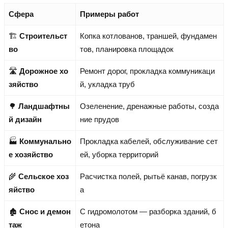
Сфера
Примеры работ
🏗️
Строительст
Копка котлованов, траншей, фундамен
во
тов, планировка площадок
🛣️
Дорожное хо
Ремонт дорог, прокладка коммуникаци
зяйство
й, укладка труб
🌳
Ландшафтны
Озеленение, дренажные работы, созда
й дизайн
ние прудов
🏭
Коммунально
Прокладка кабелей, обслуживание сет
е хозяйство
ей, уборка территорий
🌾
Сельское хоз
Расчистка полей, рытьё канав, погрузк
яйство
а
🏚️
Снос и демон
С гидромолотом — разборка зданий, б
таж
етона