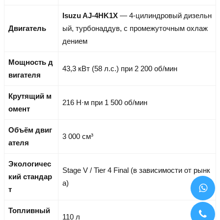
Isuzu AJ-4HK1X
— 4-цилиндровый дизельн
Двигатель
ый, турбонаддув, с промежуточным охлаж
дением
Мощность д
43,3 кВт (58 л.с.) при 2 200 об/мин
вигателя
Крутящий м
216 Н·м при 1 500 об/мин
омент
Объём двиг
3 000 см³
ателя
Экологичес
Stage V / Tier 4 Final (в зависимости от рынк
кий стандар
а)
т
Топливный
110 л