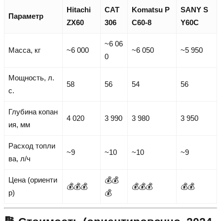
Hitachi
CAT
Komatsu P
SANY S
Параметр
ZX60
306
C60-8
Y60C
~6 06
Масса, кг
~6 000
~6 050
~5 950
0
Мощность, л.
58
56
54
56
с.
Глубина копан
4 020
3 990
3 980
3 950
ия, мм
Расход топли
~9
~10
~10
~9
ва, л/ч
Цена (ориенти
💰💰
💰💰💰
💰💰💰
💰💰
р)
💰