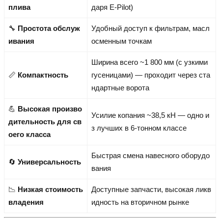
плива
даря E-Pilot)
🔧
Простота обслуж
Удобный доступ к фильтрам, масл
ивания
осменным точкам
Ширина всего ~1 800 мм (с узкими
📏
Компактность
гусеницами) — проходит через ста
ндартные ворота
💪
Высокая произво
Усилие копания ~38,5 кН — одно и
дительность для св
з лучших в 6-тонном классе
оего класса
Быстрая смена навесного оборудо
🔄
Универсальность
вания
📉
Низкая стоимость
Доступные запчасти, высокая ликв
владения
идность на вторичном рынке