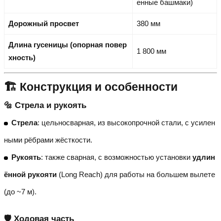
енные башмаки)
Дорожный просвет
380 мм
Длина гусеницы (опорная повер
1 800 мм
хность)
🏗️ Конструкция и особенности
🔩 Стрела и рукоять
Стрела
: цельносварная, из высокопрочной стали, с усилен
ными рёбрами жёсткости.
Рукоять
: также сварная, с возможностью установки
удлин
ённой рукояти
(Long Reach) для работы на большем вылете
(до ~7 м).
🛡️ Ходовая часть