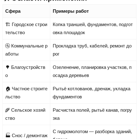
Сфера
Примеры работ
🏗️ Городское строи
Копка траншей, фундаментов, подгот
тельство
овка площадок
🚰 Коммунальные р
Прокладка труб, кабелей, ремонт до
аботы
рог
🌳 Благоустройств
Озеленение, планировка участков, п
о
осадка деревьев
🏠 Частное строите
Рытьё котлованов, дренаж, укладка
льство
фундаментов
🌾 Сельское хозяй
Расчистка полей, рытьё канав, погру
ство
зка
С гидромолотом — разборка зданий,
🏭 Снос / демонтаж