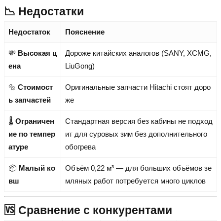
📉 Недостатки
Недостаток
Пояснение
💸
Высокая ц
Дороже китайских аналогов (SANY, XCMG,
ена
LiuGong)
🔩
Стоимост
Оригинальные запчасти Hitachi стоят доро
ь запчастей
же
🌡️
Ограничен
Стандартная версия без кабины не подход
ие по темпер
ит для суровых зим без дополнительного
атуре
обогрева
📦
Малый ко
Объём 0,22 м³ — для больших объёмов зе
вш
мляных работ потребуется много циклов
🆚 Сравнение с конкурентами