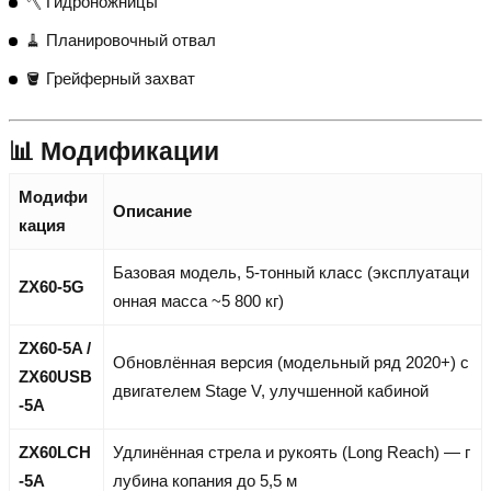
🪓 Гидроножницы
🧹 Планировочный отвал
🪣 Грейферный захват
📊 Модификации
Модифи
Описание
кация
Базовая модель, 5-тонный класс (эксплуатаци
ZX60-5G
онная масса ~5 800 кг)
ZX60-5A /
Обновлённая версия (модельный ряд 2020+) с
ZX60USB
двигателем Stage V, улучшенной кабиной
-5A
ZX60LCH
Удлинённая стрела и рукоять (Long Reach) — г
-5A
лубина копания до 5,5 м