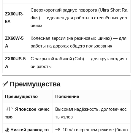
Сверхкороткий радиус поворота (Ultra Short Ra
ZX60UR-
dius) — идеален для работы в стеснённых усл
5A
овиях
ZX60W-5
Колёсная версия (на резиновых шинах) — для
A
работы на дорогах общего пользования
ZX60US-5
С закрытой кабиной (Cab) — для круглогодичн
A
ой работы
✅ Преимущества
Преимущество
Пояснение
🇯🇵
Японское качес
Высокая надёжность, долговечнос
тво
ть узлов
💰
Низкий расход то
~8–10 л/ч в среднем режиме (благо