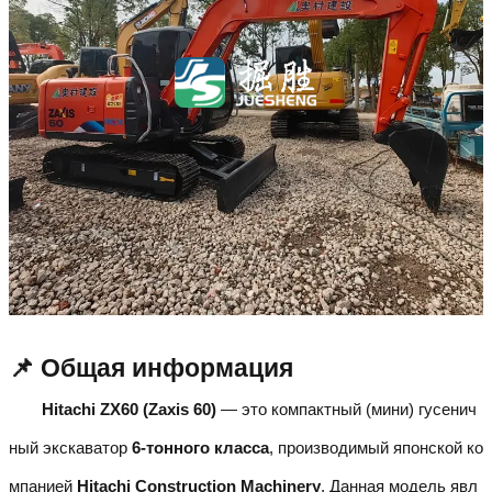
📌 Общая информация
Hitachi ZX60 (Zaxis 60)
— это компактный (мини) гусенич
ный экскаватор
6-тонного класса
, производимый японской ко
мпанией
Hitachi Construction Machinery
. Данная модель явл