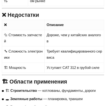
ть
ом рынке
❌ Недостатки
❌
Описание
🔩 Стоимость запчасте
Дороже, чем у китайских аналого
й
в
🔧 Сложность электрон
Требует квалифицированного сер
ики
виса
🏗 Мощность
Уступает CAT 312 в грубой силе
🏗 Области применения
🏗
Строительство
— котлованы, фундаменты, дороги
🕳
Земляные работы
— планировка, траншеи