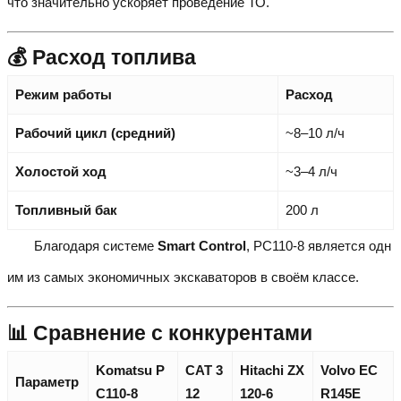
что значительно ускоряет проведение ТО.
💰 Расход топлива
Режим работы
Расход
Рабочий цикл (средний)
~8–10 л/ч
Холостой ход
~3–4 л/ч
Топливный бак
200 л
Благодаря системе
Smart Control
, PC110-8 является одн
им из самых экономичных экскаваторов в своём классе.
📊 Сравнение с конкурентами
Komatsu P
CAT 3
Hitachi ZX
Volvo EC
Параметр
C110-8
12
120-6
R145E