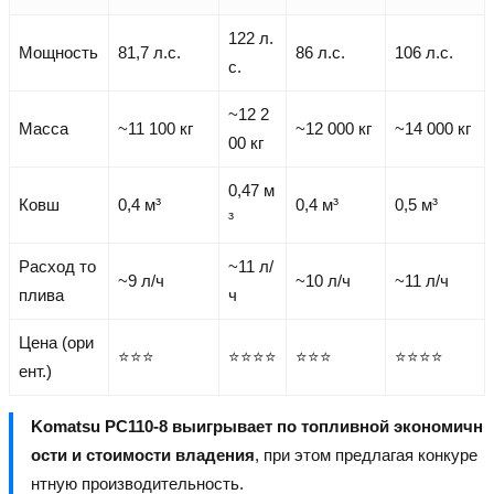
122 л.
Мощность
81,7 л.с.
86 л.с.
106 л.с.
с.
~12 2
Масса
~11 100 кг
~12 000 кг
~14 000 кг
00 кг
0,47 м
Ковш
0,4 м³
0,4 м³
0,5 м³
³
Расход то
~11 л/
~9 л/ч
~10 л/ч
~11 л/ч
плива
ч
Цена (ори
⭐⭐⭐
⭐⭐⭐⭐
⭐⭐⭐
⭐⭐⭐⭐
ент.)
Komatsu PC110-8 выигрывает по топливной экономичн
ости и стоимости владения
, при этом предлагая конкуре
нтную производительность.