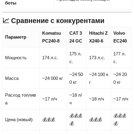
боты
📈 Сравнение с конкурентами
Komatsu
CAT 3
Hitachi Z
Volvo
Параметр
PC240-8
24 GC
X240-6
EC240
175 л.
177 л.
Мощность
174 л.с.
173 л.с.
с.
с.
~24 50
~24 100 к
~24 20
Масса
~24 000 кг
0 кг
г
0 кг
Расход топлив
~18 л/
~17 л/ч
~18 л/ч
~17 л/ч
а
ч
💰💰💰
💰💰💰
Цена (новый)
💰💰💰
💰💰💰
💰
💰