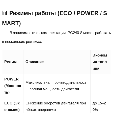
📊 Режимы работы (ECO / POWER / S
MART)
В зависимости от комплектации, PC240-8 может работать
в нескольких режимах:
Эконом
Режим
Описание
ия топл
ива
POWER
Максимальная производительност
(Мощнос
—
ь, полная мощность двигателя
ть)
ECO (Эк
Снижение оборотов двигателя при
до
15–2
ономия)
лёгких операциях
0%