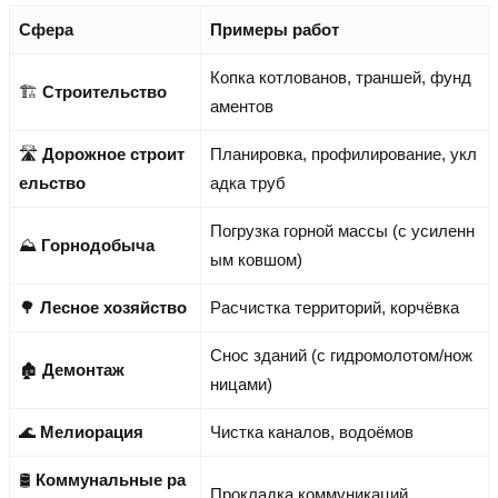
Сфера
Примеры работ
Копка котлованов, траншей, фунд
🏗️
Строительство
аментов
🛣️
Дорожное строит
Планировка, профилирование, укл
ельство
адка труб
Погрузка горной массы (с усиленн
⛰️
Горнодобыча
ым ковшом)
🌳
Лесное хозяйство
Расчистка территорий, корчёвка
Снос зданий (с гидромолотом/нож
🏚️
Демонтаж
ницами)
🌊
Мелиорация
Чистка каналов, водоёмов
🛢️
Коммунальные ра
Прокладка коммуникаций