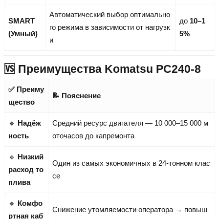
Автоматический выбор оптимально
SMART
до
10–1
го режима в зависимости от нагрузк
(Умный)
5%
и
🆚 Преимущества Komatsu PC240-8
✅ Преиму
📝 Пояснение
щество
🔹
Надёж
Средний ресурс двигателя — 10 000–15 000 м
ность
оточасов до капремонта
🔹
Низкий
Один из самых экономичных в 24-тонном клас
расход то
се
плива
🔹
Комфо
Снижение утомляемости оператора → повыш
ртная каб