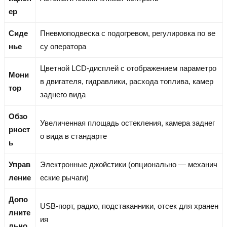
ер
Сиде
Пневмоподвеска с подогревом, регулировка по ве
нье
су оператора
Цветной LCD-дисплей с отображением параметро
Мони
в двигателя, гидравлики, расхода топлива, камер
тор
заднего вида
Обзо
Увеличенная площадь остекления, камера заднег
рност
о вида в стандарте
ь
Управ
Электронные джойстики (опционально — механич
ление
еские рычаги)
Допо
USB-порт, радио, подстаканники, отсек для хранен
лните
ия
льно