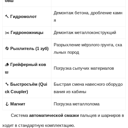
овш
Демонтаж бетона, дробление камн
🔨
Гидромолот
я
✂️
Гидроножницы
Демонтаж металлоконструкций
Разрыхление мёрзлого грунта, ска
🔄
Рыхлитель (1 зуб)
льных пород
🪵
Грейферный ков
Погрузка сыпучих материалов
ш
🔧
Быстросъём (Qui
Быстрая смена навесного оборудо
ck Coupler)
вания из кабины
🪝
Магнит
Погрузка металлолома
Система
автоматической смазки
пальцев и шарниров в
ходит в стандартную комплектацию.