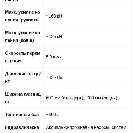
Макс. усилие ко
~160 кН
пания (рукоять)
Макс. усилие ко
~125 кН
пания (ковш)
Скорость перем
5,3 км/ч
ещения
Давление на гру
~49 кПа
нт
Ширина гусениц
600 мм (стандарт) / 700 мм (опция)
ы
Топливный бак
~400 л
Гидравлическа
Аксиально-поршневые насосы, систем