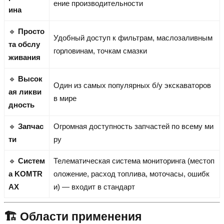
ение производительности
ина
🔹
Просто
Удобный доступ к фильтрам, маслозаливным
та обслу
горловинам, точкам смазки
живания
🔹
Высок
Один из самых популярных б/у экскаваторов
ая ликви
в мире
дность
🔹
Запчас
Огромная доступность запчастей по всему ми
ти
ру
🔹
Систем
Телематическая система мониторинга (местоп
а KOMTR
оложение, расход топлива, моточасы, ошибк
AX
и) — входит в стандарт
🏗️ Области применения