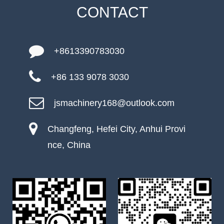
CONTACT
+8613390783030
+86 133 9078 3030
jsmachinery168@outlook.com
Changfeng, Hefei City, Anhui Provi
nce, China