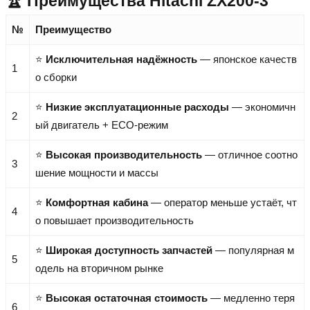
🏆 Преимущества Hitachi ZX200-3
№
Преимущество
⭐
Исключительная надёжность
— японское качеств
1
о сборки
⭐
Низкие эксплуатационные расходы
— экономичн
2
ый двигатель + ECO-режим
⭐
Высокая производительность
— отличное соотно
3
шение мощности и массы
⭐
Комфортная кабина
— оператор меньше устаёт, чт
4
о повышает производительность
⭐
Широкая доступность запчастей
— популярная м
5
одель на вторичном рынке
⭐
Высокая остаточная стоимость
— медленно теря
6