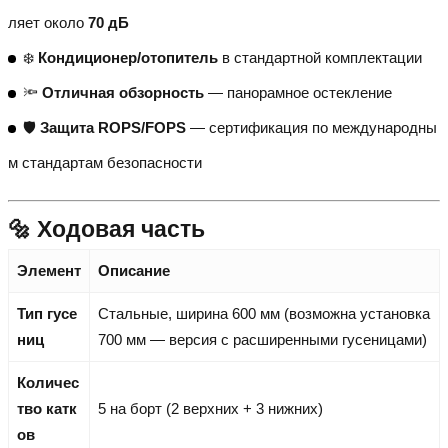
ляет около
70 дБ
❄️
Кондиционер/отопитель
в стандартной комплектации
🔦
Отличная обзорность
— панорамное остекление
🛡️
Защита ROPS/FOPS
— сертификация по международны
м стандартам безопасности
🔩 Ходовая часть
Элемент
Описание
Тип гусе
Стальные, ширина 600 мм (возможна установка
ниц
700 мм — версия с расширенными гусеницами)
Количес
тво катк
5 на борт (2 верхних + 3 нижних)
ов