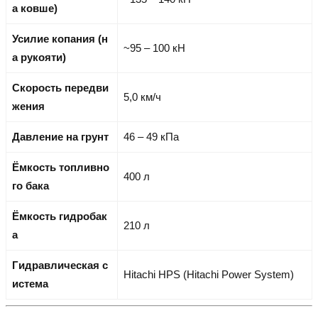
а ковше)
Усилие копания (н
~95 – 100 кН
а рукояти)
Скорость передви
5,0 км/ч
жения
Давление на грунт
46 – 49 кПа
Ёмкость топливно
400 л
го бака
Ёмкость гидробак
210 л
а
Гидравлическая с
Hitachi HPS (Hitachi Power System)
истема