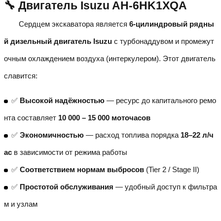
🔧 Двигатель Isuzu AH-6HK1XQA
Сердцем экскаватора является
6-цилиндровый рядны
й дизельный двигатель Isuzu
с турбонаддувом и промежут
очным охлаждением воздуха (интеркулером). Этот двигатель
славится:
✅
Высокой надёжностью
— ресурс до капитального ремо
нта составляет
10 000 – 15 000 моточасов
✅
Экономичностью
— расход топлива порядка
18–22 л/ч
ас
в зависимости от режима работы
✅
Соответствием нормам выбросов
(Tier 2 / Stage II)
✅
Простотой обслуживания
— удобный доступ к фильтра
м и узлам