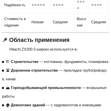
⭐⭐⭐
Надёжность
⭐⭐⭐⭐⭐
⭐⭐⭐⭐
⭐⭐⭐⭐
⭐
Стоимость в
Высо
Низкая
Средняя
Средняя
ладения
кая
📌 Область применения
Hitachi ZX200-3 широко используется в:
🏗️
Строительстве
— котлованы, фундаменты, планировка
🛣️
Дорожном строительстве
— прокладка трубопроводо
в, канав
🏔️
Горнодобывающей промышленности
— вскрышные
работы
🏚️
Демонтаже зданий
— с гидромолотом и ножницами