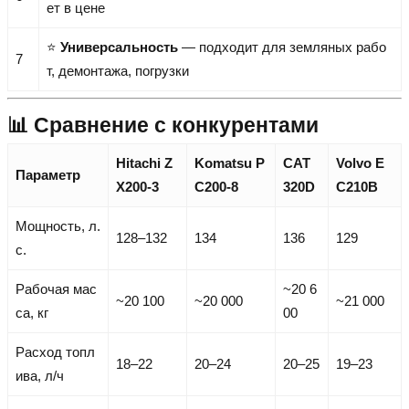
ет в цене
⭐
Универсальность
— подходит для земляных рабо
7
т, демонтажа, погрузки
📊 Сравнение с конкурентами
Hitachi Z
Komatsu P
CAT
Volvo E
Параметр
X200-3
C200-8
320D
C210B
Мощность, л.
128–132
134
136
129
с.
Рабочая мас
~20 6
~20 100
~20 000
~21 000
са, кг
00
Расход топл
18–22
20–24
20–25
19–23
ива, л/ч