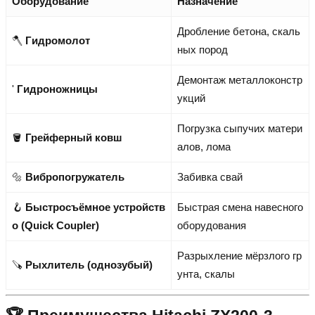
Оборудование
Назначение
Дробление бетона, скаль
🪓
Гидромолот
ных пород
Демонтаж металлоконстр
'
Гидроножницы
укций
Погрузка сыпучих матери
🪣
Грейферный ковш
алов, лома
🔩
Вибропогружатель
Забивка свай
🪝
Быстросъёмное устройств
Быстрая смена навесного
о (Quick Coupler)
оборудования
Разрыхление мёрзлого гр
🪚
Рыхлитель (однозубый)
унта, скалы