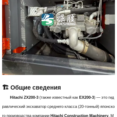
🏗️ Общие сведения
Hitachi ZX200-3
(также известный как
EX200-3
) — это гид
равлический экскаватор среднего класса (20-тонный) японско
го производства компании
Hitachi Construction Machinery
. М