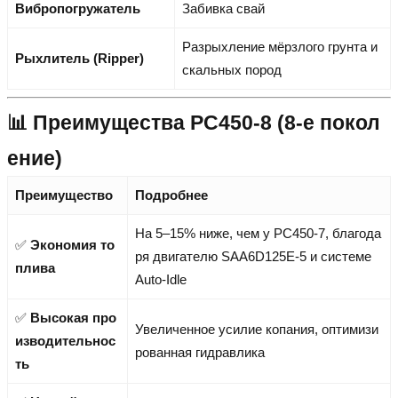
Вибропогружатель
Забивка свай
Разрыхление мёрзлого грунта и
Рыхлитель (Ripper)
скальных пород
📊 Преимущества PC450-8 (8-е покол
ение)
Преимущество
Подробнее
На 5–15% ниже, чем у PC450-7, благода
✅
Экономия то
ря двигателю SAA6D125E-5 и системе
плива
Auto-Idle
✅
Высокая про
Увеличенное усилие копания, оптимизи
изводительнос
рованная гидравлика
ть