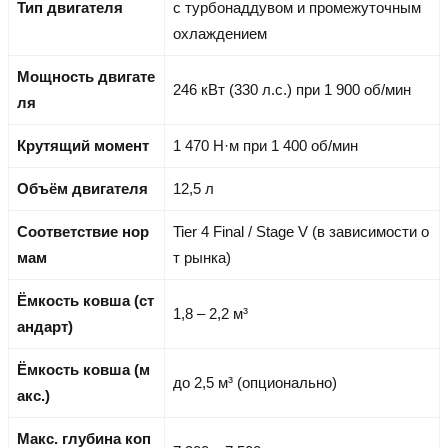
Тип двигателя
с турбонаддувом и промежуточным
охлаждением
Мощность двигате
246 кВт (330 л.с.) при 1 900 об/мин
ля
Крутящий момент
1 470 Н·м при 1 400 об/мин
Объём двигателя
12,5 л
Соответствие нор
Tier 4 Final / Stage V (в зависимости о
мам
т рынка)
Ёмкость ковша (ст
1,8 – 2,2 м³
андарт)
Ёмкость ковша (м
до 2,5 м³ (опционально)
акс.)
Макс. глубина коп