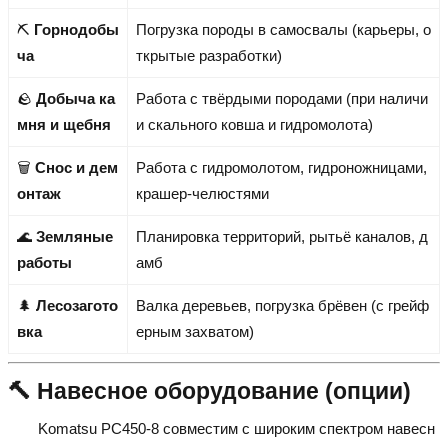
⛏️
Горнодобы
Погрузка породы в самосвалы (карьеры, о
ча
ткрытые разработки)
🪨
Добыча ка
Работа с твёрдыми породами (при наличи
мня и щебня
и скального ковша и гидромолота)
🗑️
Снос и дем
Работа с гидромолотом, гидроножницами,
онтаж
крашер-челюстями
🌊
Земляные
Планировка территорий, рытьё каналов, д
работы
амб
🌲
Лесозагото
Валка деревьев, погрузка брёвен (с грейф
вка
ерным захватом)
🔨 Навесное оборудование (опции)
Komatsu PC450-8 совместим с широким спектром навесн