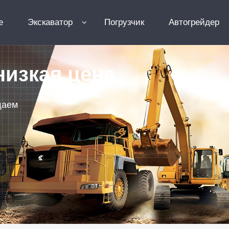
e
Экскаватор
Погрузчик
Автогрейдер
низкая цена
щаем