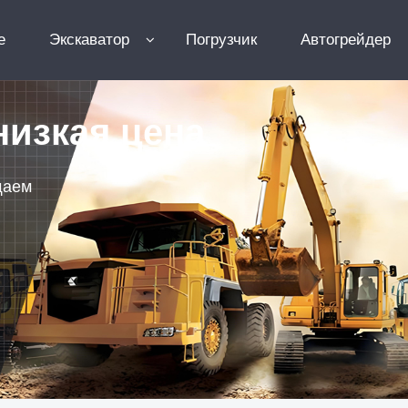
e
Экскаватор
Погрузчик
Автогрейдер
низкая цена
щаем