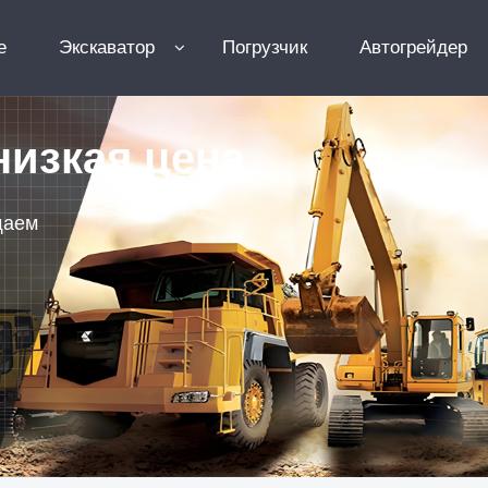
e
Экскаватор
Погрузчик
Автогрейдер
низкая цена
щаем