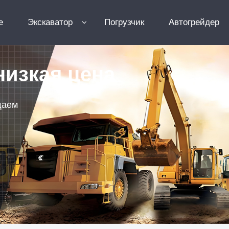
e
Экскаватор
Погрузчик
Автогрейдер
низкая цена
щаем