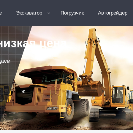
e
Экскаватор
Погрузчик
Автогрейдер
низкая цена
щаем